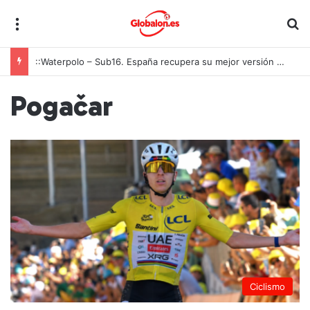
Menú
B
::Waterpolo – Sub16. España recupera su mejor versión y arrolla a Polonia en Zagreb
Pogačar
Ciclismo