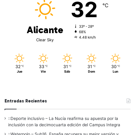
32
℃
Alicante
33º - 28º
68%
4.48 km/h
Clear Sky
32
33
31
31
30
℃
℃
℃
℃
℃
Jue
Vie
Sáb
Dom
Lun
Entradas Recientes
::Deporte inclusivo – La Nucía reafirma su apuesta por la
inclusión con la decimocuarta edición del Campus Integra
::Waterpolo – Sub16. España recupera su mejor versión y