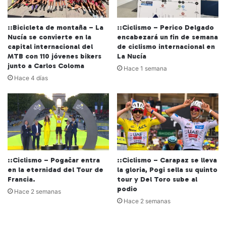
::Bicicleta de montaña – La
::Ciclismo – Perico Delgado
Nucía se convierte en la
encabezará un fin de semana
capital internacional del
de ciclismo internacional en
MTB con 110 jóvenes bikers
La Nucía
junto a Carlos Coloma
Hace 1 semana
Hace 4 días
::Ciclismo – Pogačar entra
::Ciclismo – Carapaz se lleva
en la eternidad del Tour de
la gloria, Pogi sella su quinto
Francia.
tour y Del Toro sube al
podio
Hace 2 semanas
Hace 2 semanas