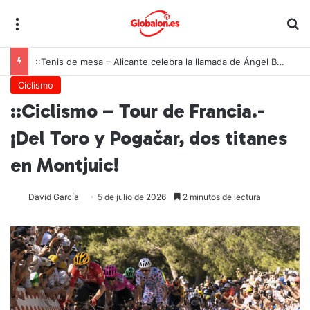
Menú
B
::Tenis de mesa – Alicante celebra la llamada de Ángel Buendía a la selección española
Ciclismo
::Ciclismo – Tour de Francia.-
¡Del Toro y Pogačar, dos titanes
en Montjuic!
David García
5 de julio de 2026
2 minutos de lectura