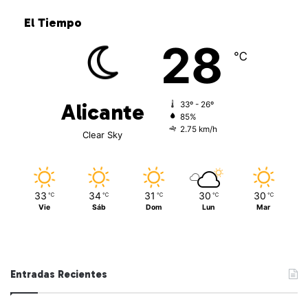
El Tiempo
28
℃
Alicante
33º - 26º
85%
2.75 km/h
Clear Sky
33
34
31
30
30
℃
℃
℃
℃
℃
Vie
Sáb
Dom
Lun
Mar
Entradas Recientes