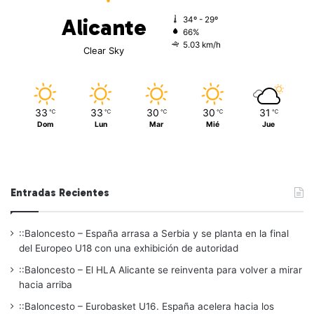
Alicante
34º - 29º
66%
5.03 km/h
Clear Sky
33
33
30
30
31
℃
℃
℃
℃
℃
Dom
Lun
Mar
Mié
Jue
Entradas Recientes
::Baloncesto – España arrasa a Serbia y se planta en la final
del Europeo U18 con una exhibición de autoridad
::Baloncesto – El HLA Alicante se reinventa para volver a mirar
hacia arriba
::Baloncesto – Eurobasket U16. España acelera hacia los