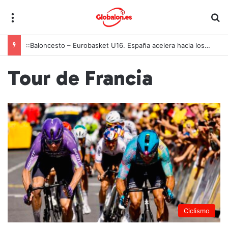
Menú
B
::Baloncesto – Eurobasket U16. España acelera hacia los octavos tras una exhibición colectiva ante Georgia
Tour de Francia
Ciclismo