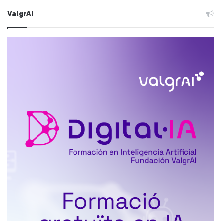
ValgrAI