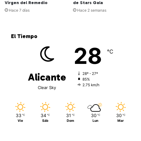
Virgen del Remedio
de Stars Gala
Hace 7 días
Hace 2 semanas
El Tiempo
28
℃
Alicante
28º - 27º
85%
2.75 km/h
Clear Sky
33
34
31
30
30
℃
℃
℃
℃
℃
Vie
Sáb
Dom
Lun
Mar