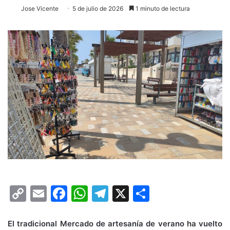
Jose Vicente
5 de julio de 2026
1 minuto de lectura
C
E
F
W
T
X
C
o
m
a
h
el
o
p
ai
c
at
e
m
El tradicional Mercado de artesanía de verano ha vuelto