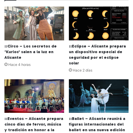
::Circo – Los secretos de
::Eclipse – Alicante prepara
‘Kurios’ salen a la luz en
un dispositivo especial de
Alicante
seguridad por el eclipse
solar
Hace 4 horas
Hace 2 días
::Eventos – Alicante prepara
::Ballet – Alicante reunirá a
cinco días de fervor, música
figuras internacionales del
y tradición en honor a la
ballet en una nueva edición