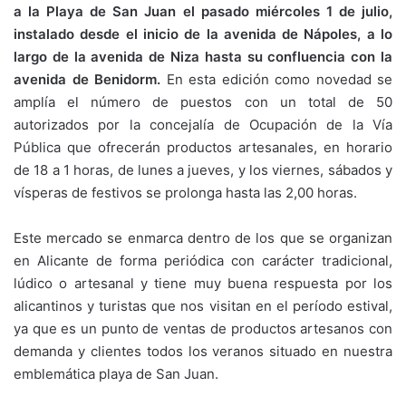
a la Playa de San Juan el pasado miércoles 1 de julio,
y
l
e
s
gr
p
instalado desde el inicio de la avenida de Nápoles, a lo
Li
b
A
a
ar
largo de la avenida de Niza hasta su confluencia con la
n
o
p
m
tir
avenida de Benidorm.
En esta edición como novedad se
k
o
p
amplía el número de puestos con un total de 50
autorizados por la concejalía de Ocupación de la Vía
k
Pública que ofrecerán productos artesanales, en horario
de 18 a 1 horas, de lunes a jueves, y los viernes, sábados y
vísperas de festivos se prolonga hasta las 2,00 horas.
Este mercado se enmarca dentro de los que se organizan
en Alicante de forma periódica con carácter tradicional,
lúdico o artesanal y tiene muy buena respuesta por los
alicantinos y turistas que nos visitan en el período estival,
ya que es un punto de ventas de productos artesanos con
demanda y clientes todos los veranos situado en nuestra
emblemática playa de San Juan.