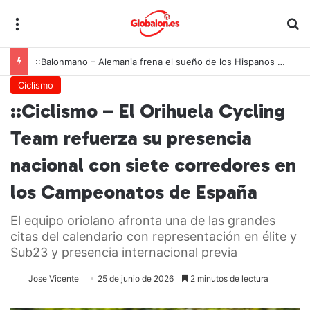
Menú
B
::Balonmano – Alemania frena el sueño de los Hispanos Juveniles, que lucharán ahora por el bronce europeo
Ciclismo
::Ciclismo – El Orihuela Cycling
Team refuerza su presencia
nacional con siete corredores en
los Campeonatos de España
El equipo oriolano afronta una de las grandes
citas del calendario con representación en élite y
Sub23 y presencia internacional previa
Jose Vicente
25 de junio de 2026
2 minutos de lectura