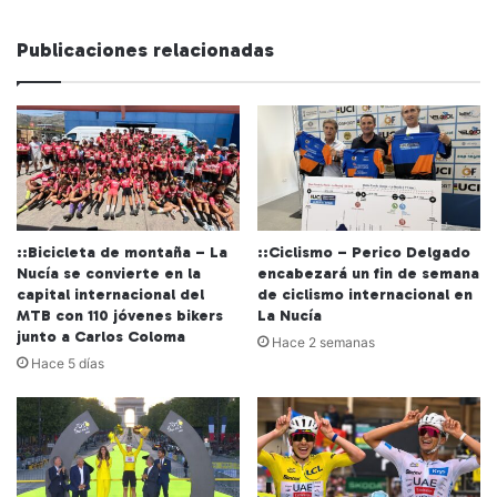
Publicaciones relacionadas
::Bicicleta de montaña – La
::Ciclismo – Perico Delgado
Nucía se convierte en la
encabezará un fin de semana
capital internacional del
de ciclismo internacional en
MTB con 110 jóvenes bikers
La Nucía
junto a Carlos Coloma
Hace 2 semanas
Hace 5 días