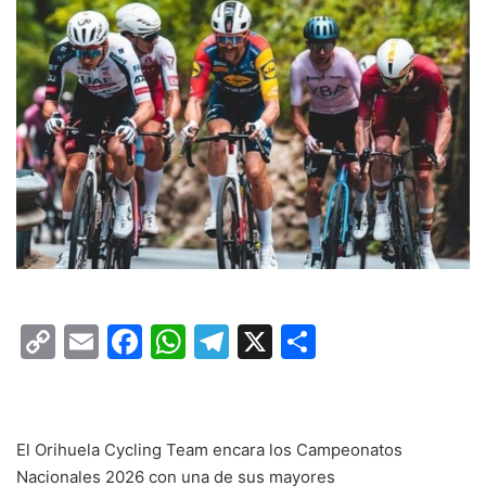
C
E
F
W
T
X
C
o
m
a
h
el
o
p
ai
c
at
e
m
y
l
e
s
gr
p
El Orihuela Cycling Team encara los Campeonatos
Li
b
A
a
ar
Nacionales 2026 con una de sus mayores