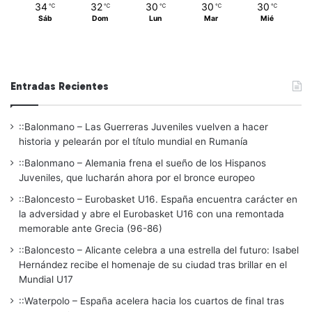
34
32
30
30
30
℃
℃
℃
℃
℃
Sáb
Dom
Lun
Mar
Mié
Entradas Recientes
::Balonmano – Las Guerreras Juveniles vuelven a hacer
historia y pelearán por el título mundial en Rumanía
::Balonmano – Alemania frena el sueño de los Hispanos
Juveniles, que lucharán ahora por el bronce europeo
::Baloncesto – Eurobasket U16. España encuentra carácter en
la adversidad y abre el Eurobasket U16 con una remontada
memorable ante Grecia (96-86)
::Baloncesto – Alicante celebra a una estrella del futuro: Isabel
Hernández recibe el homenaje de su ciudad tras brillar en el
Mundial U17
::Waterpolo – España acelera hacia los cuartos de final tras