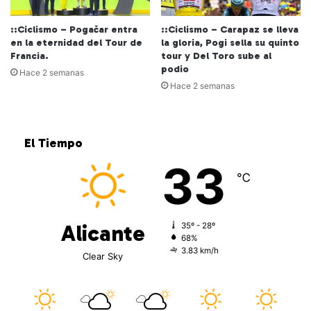
::Ciclismo – Pogačar entra
::Ciclismo – Carapaz se lleva
en la eternidad del Tour de
la gloria, Pogi sella su quinto
Francia.
tour y Del Toro sube al
podio
Hace 2 semanas
Hace 2 semanas
El Tiempo
33
℃
Alicante
35º - 28º
68%
3.83 km/h
Clear Sky