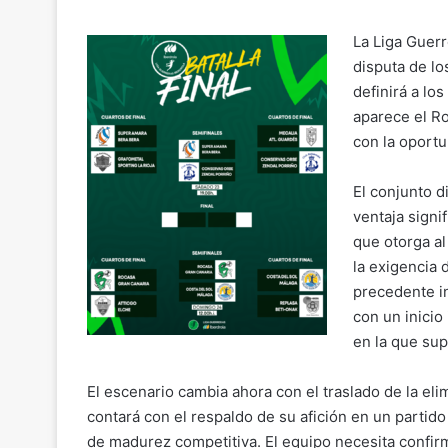
p
ai
c
at
e
m
y
l
e
s
gr
p
La Liga Guerr
Li
b
A
a
ar
disputa de lo
n
o
p
m
definirá a los
tir
aparece el Ro
k
o
p
con la oportu
k
El conjunto d
ventaja signi
que otorga a
la exigencia 
precedente in
con un inicio
en la que sup
El escenario cambia ahora con el traslado de la el
contará con el respaldo de su afición en un parti
de madurez competitiva. El equipo necesita confir