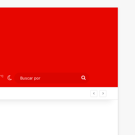
℃
3
Switch skin
Buscar
por
án ahora por el bronce europeo