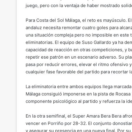
juego, pero con la ventaja de haber mostrado solide
Para Costa del Sol Málaga, el reto es mayúsculo. E
andaluz necesita remontar cuatro goles para alcanza
una situación compleja pero no imposible en este t
eliminatorias. El equipo de Suso Gallardo ya ha d
capacidad de reacción en otras competiciones, y b
repetir ese patrón en un escenario adverso. Su pl
pasa por reducir errores, elevar el ritmo ofensivo 
cualquier fase favorable del partido para recortar l
La eliminatoria entre ambos equipos llega marcada 
Málaga consiguió imponerse en la pista de Rocasa
componente psicológico al partido y refuerza la ide
En la otra semifinal, el Super Amara Bera Bera afron
vencer en Porriño por 28-32. El conjunto donostia
y asegurar su presencia en una nueva final. Por su