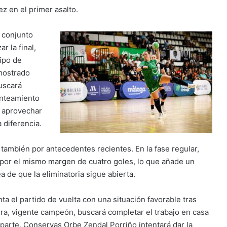
z en el primer asalto.
l conjunto
r la final,
ipo de
emostrado
uscará
anteamiento
y aprovechar
a diferencia.
también por antecedentes recientes. En la fase regular,
 por el mismo margen de cuatro goles, lo que añade un
a de que la eliminatoria sigue abierta.
ta el partido de vuelta con una situación favorable tras
rra, vigente campeón, buscará completar el trabajo en casa
 parte, Conservas Orbe Zendal Porriño intentará dar la