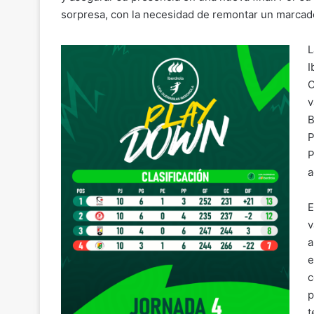
sorpresa, con la necesidad de remontar un marcador
L
I
O
v
B
P
P
a
E
v
a
e
c
p
t