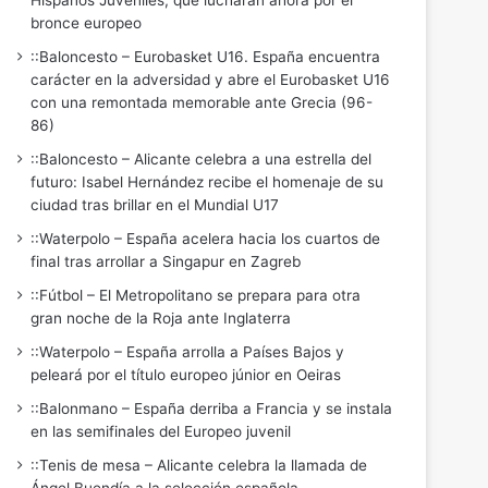
Hispanos Juveniles, que lucharán ahora por el
bronce europeo
::Baloncesto – Eurobasket U16. España encuentra
carácter en la adversidad y abre el Eurobasket U16
con una remontada memorable ante Grecia (96-
86)
::Baloncesto – Alicante celebra a una estrella del
futuro: Isabel Hernández recibe el homenaje de su
ciudad tras brillar en el Mundial U17
::Waterpolo – España acelera hacia los cuartos de
final tras arrollar a Singapur en Zagreb
::Fútbol – El Metropolitano se prepara para otra
gran noche de la Roja ante Inglaterra
::Waterpolo – España arrolla a Países Bajos y
peleará por el título europeo júnior en Oeiras
::Balonmano – España derriba a Francia y se instala
en las semifinales del Europeo juvenil
::Tenis de mesa – Alicante celebra la llamada de