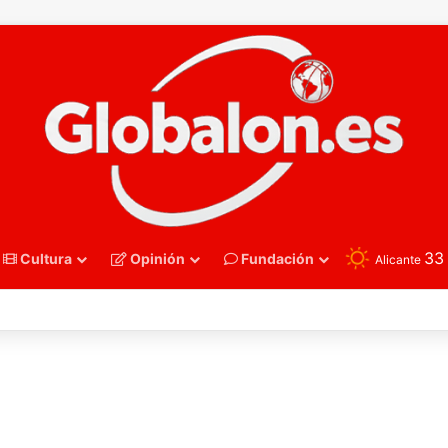
3
Cultura
Opinión
Fundación
Alicante
nmano – Alemania frena el sueño de los Hispanos Juveniles, que luchar