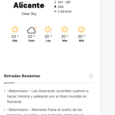
Alicante
34º - 28º
59%
2.58 km/h
Clear Sky
33
33
30
30
30
℃
℃
℃
℃
℃
Sáb
Dom
Lun
Mar
Mié
Entradas Recientes
::Balonmano – Las Guerreras Juveniles vuelven a
hacer historia y pelearán por el título mundial en
Rumanía
::Balonmano – Alemania frena el sueño de los