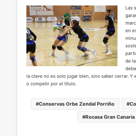
Las 
gara
marc
en e
minu
soste
part
de l
debe
la clave no es solo jugar bien, sino saber cerrar. Y
o competir por el título.
Conservas Orbe Zendal Porriño
Co
Rocasa Gran Canaria