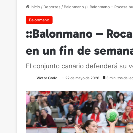
Inicio
/
Deportes
/
Balonmano
/
::Balonmano – Rocasa bus
Balonmano
::Balonmano – Rocas
en un fin de semana
El conjunto canario defenderá su v
Víctor Godo
22 de mayo de 2026
3 minutos de le