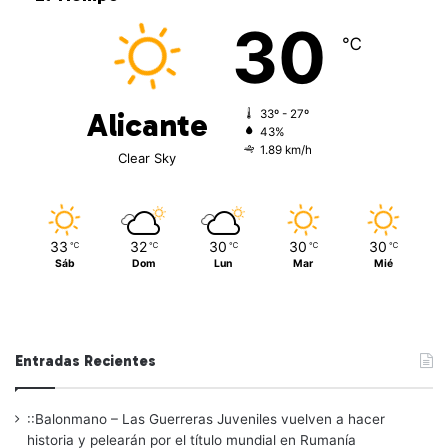
30
℃
Alicante
33º - 27º
43%
1.89 km/h
Clear Sky
33
32
30
30
30
℃
℃
℃
℃
℃
Sáb
Dom
Lun
Mar
Mié
Entradas Recientes
::Balonmano – Las Guerreras Juveniles vuelven a hacer
historia y pelearán por el título mundial en Rumanía