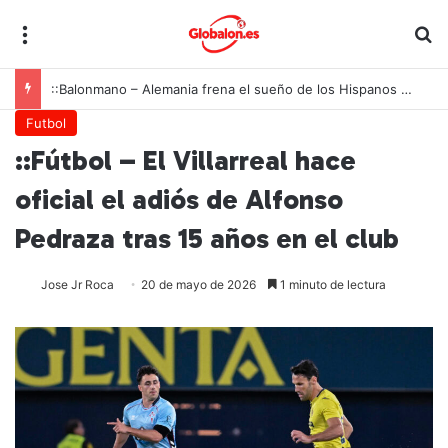
Menú
B
::Balonmano – Alemania frena el sueño de los Hispanos Juveniles, que lucharán ahora por el bronce europeo
Futbol
::Fútbol – El Villarreal hace
oficial el adiós de Alfonso
Pedraza tras 15 años en el club
Jose Jr Roca
20 de mayo de 2026
1 minuto de lectura