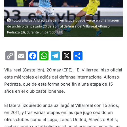
Fotografía de Andreu Esteban, en la que puede verse en una imagen
de archivo del pasado 26 de abril al defensa del Villarreal Alfonso
Pedraza (d), durante un partido. EFE
C
E
F
W
T
X
C
o
m
a
h
el
o
Vila-real (Castellón), 20 may (EFE).- El Villarreal hizo oficial
p
ai
c
at
e
m
este miércoles el adiós del defensa internacional Alfonso
y
l
e
s
gr
p
Pedraza, que de esta forma pone fin a una etapa de 15
Li
b
A
a
ar
años en el club castellonense.
n
o
p
m
tir
El lateral izquierdo andaluz llegó al Villarreal con 15 años,
k
o
p
en 2011, y tras varias etapas en las que jugo cedido en
k
otros clubes como el Lugo, Leeds United, Alavés o Betis,
acabó siendo un futbolista vital en el proyecto amarillo, ya