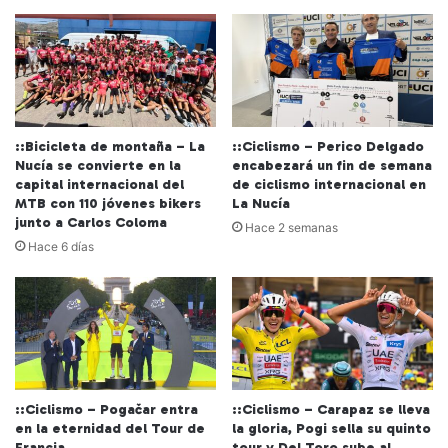
::Bicicleta de montaña – La
::Ciclismo – Perico Delgado
Nucía se convierte en la
encabezará un fin de semana
capital internacional del
de ciclismo internacional en
MTB con 110 jóvenes bikers
La Nucía
junto a Carlos Coloma
Hace 2 semanas
Hace 6 días
::Ciclismo – Pogačar entra
::Ciclismo – Carapaz se lleva
en la eternidad del Tour de
la gloria, Pogi sella su quinto
Francia.
tour y Del Toro sube al