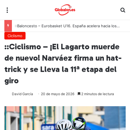
Menú
B
::Baloncesto – Eurobasket U16. España acelera hacia los octavos tras una exhibición colectiva ante Georgia
Ciclismo
::Ciclismo – ¡El Lagarto muerde
de nuevo! Narváez firma un hat-
trick y se Lleva la 11ª etapa del
giro
David García
20 de mayo de 2026
2 minutos de lectura