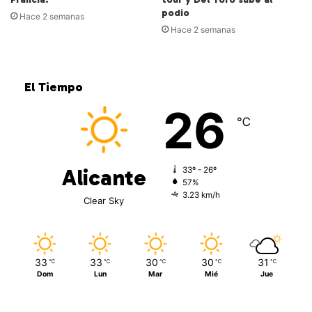
podio
Hace 2 semanas
Hace 2 semanas
El Tiempo
26
℃
Alicante
33º - 26º
57%
3.23 km/h
Clear Sky
33
33
30
30
31
℃
℃
℃
℃
℃
Dom
Lun
Mar
Mié
Jue