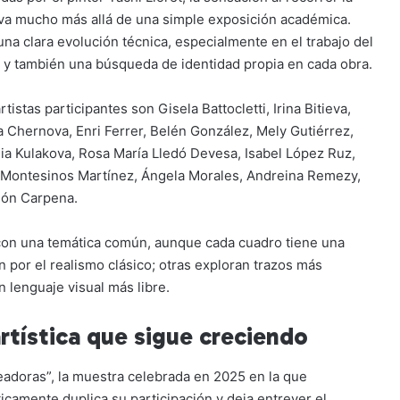
 va mucho más allá de una simple exposición académica.
una clara evolución técnica, especialmente en el trabajo del
, y también una búsqueda de identidad propia en cada obra.
rtistas participantes son Gisela Battocletti, Irina Bitieva,
a Chernova, Enri Ferrer, Belén González, Mely Gutiérrez,
lia Kulakova, Rosa María Lledó Devesa, Isabel López Ruz,
 Montesinos Martínez, Ángela Morales, Andreina Remezy,
món Carpena.
 con una temática común, aunque cada cuadro tiene una
por el realismo clásico; otras exploran trazos más
lenguaje visual más libre.
rtística que sigue creciendo
adoras”, la muestra celebrada en 2025 en la que
icamente duplica su participación y deja entrever el