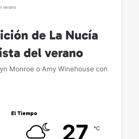
el verano
sición de La Nucía
ista del verano
rilyn Monroe o Amy Winehouse con
El Tiempo
27
℃