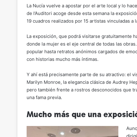
o
m
a
h
el
o
La Nucía vuelve a apostar por el arte local y lo hac
p
ai
c
at
e
m
de l’Auditori acoge desde esta semana la exposici
y
l
e
s
gr
p
19 cuadros realizados por 15 artistas vinculadas a l
Li
b
A
a
ar
La exposición, que podrá visitarse gratuitamente ha
n
o
p
m
tir
donde la mujer es el eje central de todas las obras.
k
o
p
popular hasta retratos anónimos cargados de emoci
k
con historias mucho más íntimas.
Y ahí está precisamente parte de su atractivo: el v
Marilyn Monroe, la elegancia clásica de Audrey He
pero también frente a rostros desconocidos que tra
una fama previa.
Mucho más que una exposici
Aunq
dirig