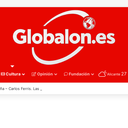
27
Cultura
Opinión
Fundación
Alicante
ña – Carlos Ferris. Las montañas no se pierden solo cuando arden