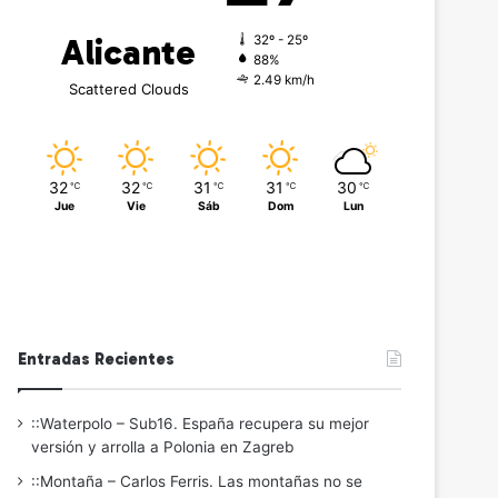
Alicante
32º - 25º
88%
2.49 km/h
Scattered Clouds
32
32
31
31
30
℃
℃
℃
℃
℃
Jue
Vie
Sáb
Dom
Lun
Entradas Recientes
::Waterpolo – Sub16. España recupera su mejor
versión y arrolla a Polonia en Zagreb
::Montaña – Carlos Ferris. Las montañas no se