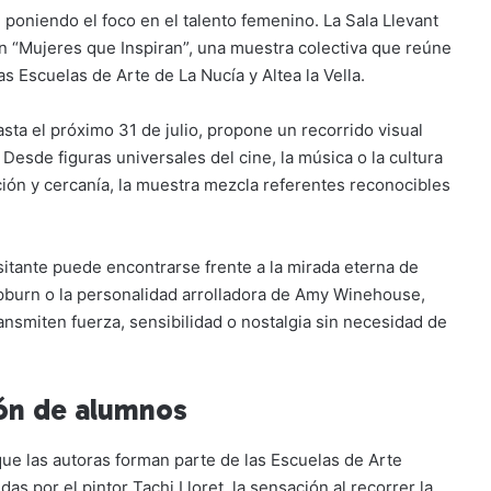
e poniendo el foco en el talento femenino. La Sala Llevant
ón “Mujeres que Inspiran”, una muestra colectiva que reúne
as Escuelas de Arte de La Nucía y Altea la Vella.
sta el próximo 31 de julio, propone un recorrido visual
 Desde figuras universales del cine, la música o la cultura
ón y cercanía, la muestra mezcla referentes reconocibles
isitante puede encontrarse frente a la mirada eterna de
pburn o la personalidad arrolladora de Amy Winehouse,
nsmiten fuerza, sensibilidad o nostalgia sin necesidad de
ón de alumnos
ue las autoras forman parte de las Escuelas de Arte
idas por el pintor Tachi Lloret, la sensación al recorrer la