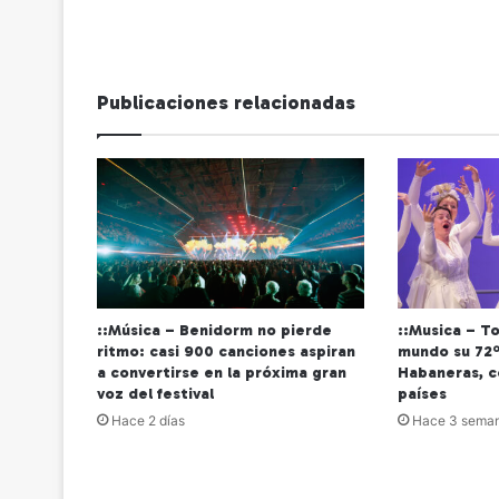
Publicaciones relacionadas
::Música – Benidorm no pierde
::Musica – To
ritmo: casi 900 canciones aspiran
mundo su 72
a convertirse en la próxima gran
Habaneras, c
voz del festival
países
Hace 2 días
Hace 3 sema