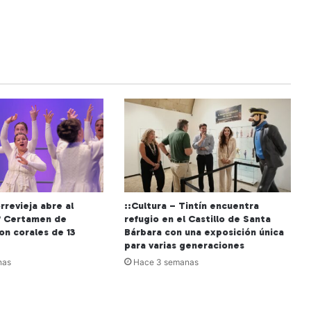
rrevieja abre al
::Cultura – Tintín encuentra
º Certamen de
refugio en el Castillo de Santa
on corales de 13
Bárbara con una exposición única
para varias generaciones
nas
Hace 3 semanas