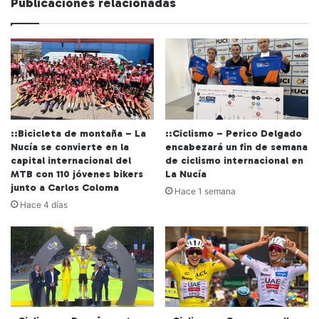
Publicaciones relacionadas
b
::Bicicleta de montaña – La
::Ciclismo – Perico Delgado
Nucía se convierte en la
encabezará un fin de semana
capital internacional del
de ciclismo internacional en
MTB con 110 jóvenes bikers
La Nucía
junto a Carlos Coloma
Hace 1 semana
Hace 4 días