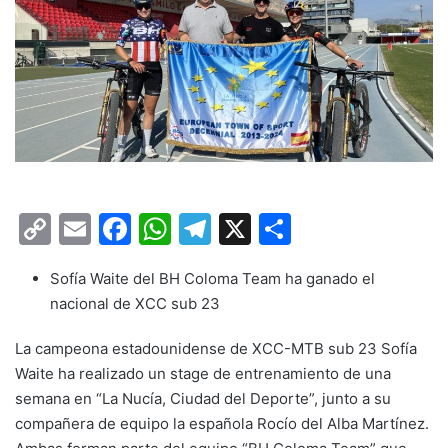
C
E
F
W
T
X
C
o
m
a
h
el
o
Sofía Waite del BH Coloma Team ha ganado el
p
ai
c
at
e
m
nacional de XCC sub 23
y
l
e
s
gr
p
Li
b
A
a
ar
La campeona estadounidense de XCC-MTB sub 23 Sofía
Waite ha realizado un stage de entrenamiento de una
n
o
p
m
tir
semana en “La Nucía, Ciudad del Deporte”, junto a su
k
o
p
compañera de equipo la española Rocío del Alba Martínez.