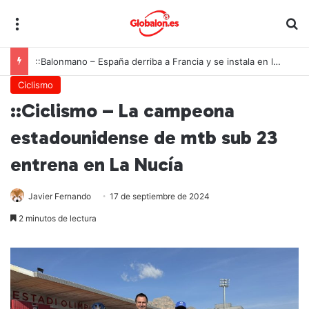
Menú
B
::Balonmano – España derriba a Francia y se instala en las semifinales del Europeo juvenil
Ciclismo
::Ciclismo – La campeona
estadounidense de mtb sub 23
entrena en La Nucía
Javier Fernando
17 de septiembre de 2024
2 minutos de lectura