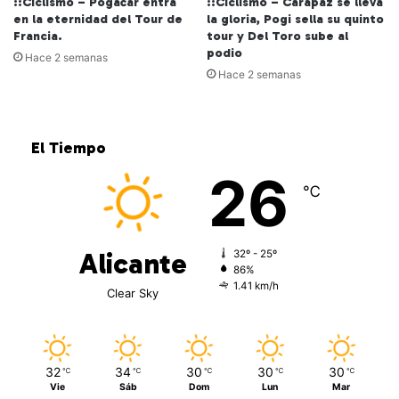
::Ciclismo – Pogačar entra
::Ciclismo – Carapaz se lleva
en la eternidad del Tour de
la gloria, Pogi sella su quinto
Francia.
tour y Del Toro sube al
podio
Hace 2 semanas
Hace 2 semanas
El Tiempo
26
℃
Alicante
32º - 25º
86%
1.41 km/h
Clear Sky
32
34
30
30
30
℃
℃
℃
℃
℃
Vie
Sáb
Dom
Lun
Mar