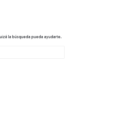
uizá la búsqueda pueda ayudarte.
B
u
s
c
a
r
: