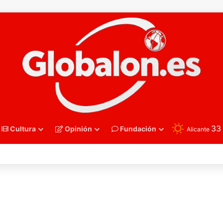
3
Cultura
Opinión
Fundación
Alicante
nmano – Alemania frena el sueño de los Hispanos Juveniles, que luchar