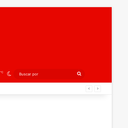
℃
3
Switch skin
Buscar
por
án ahora por el bronce europeo