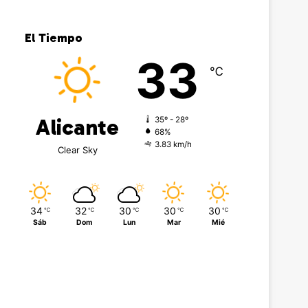
El Tiempo
33
℃
Alicante
35º - 28º
68%
3.83 km/h
Clear Sky
34
32
30
30
30
℃
℃
℃
℃
℃
Sáb
Dom
Lun
Mar
Mié