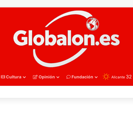
3
Cultura
Opinión
Fundación
Alicante
polo – Sub16. España recupera su mejor versión y arrolla a Polonia en Z