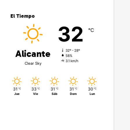
El Tiempo
32
℃
Alicante
32º - 28º
58%
3.1 km/h
Clear Sky
31
33
31
31
30
℃
℃
℃
℃
℃
Jue
Vie
Sáb
Dom
Lun