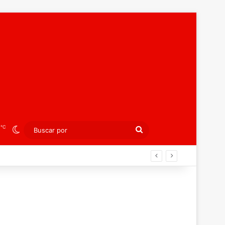
℃
2
Switch skin
Buscar
por
agreb