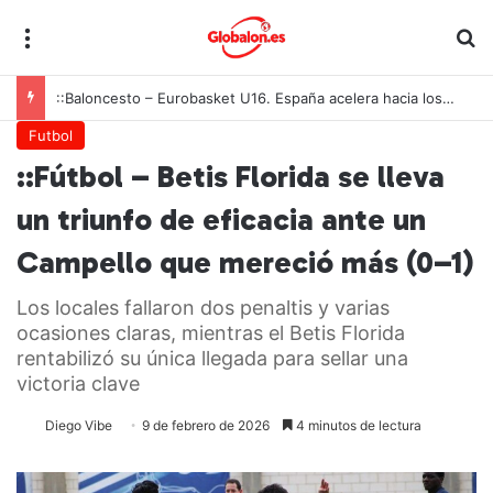
Menú
B
::Balonmano – A un paso de la eternidad: las Guerreras Juveniles buscan revalidar el trono mundial ante Montenegro
Futbol
::Fútbol – Betis Florida se lleva
un triunfo de eficacia ante un
Campello que mereció más (0–1)
Los locales fallaron dos penaltis y varias
ocasiones claras, mientras el Betis Florida
rentabilizó su única llegada para sellar una
victoria clave
Diego Vibe
9 de febrero de 2026
4 minutos de lectura