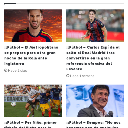
::Fútbol – El Metropolitano
::Fútbol – Carlos Espí da el
se prepara para otra gran
salto al Real Madrid tras
noche de la Roja ante
convertirse en la gran
Inglaterra
referencia ofensiva del
Levante
Hace 2 días
Hace 1 semana
::Fútbol – Fer Niño, primer
::Fútbol – Kempes: “No nos
fichaje del Elche para la
hagamos eco de cualquier