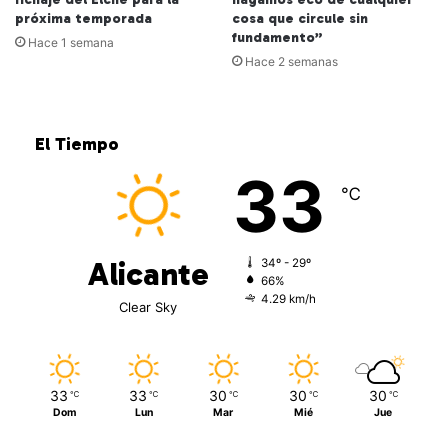
próxima temporada
cosa que circule sin
fundamento”
Hace 1 semana
Hace 2 semanas
El Tiempo
33
℃
Alicante
34º - 29º
66%
4.29 km/h
Clear Sky
33
33
30
30
30
℃
℃
℃
℃
℃
Dom
Lun
Mar
Mié
Jue