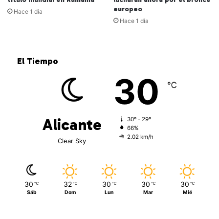
europeo
Hace 1 día
Hace 1 día
El Tiempo
30
℃
Alicante
30º - 29º
66%
2.02 km/h
Clear Sky
30
32
30
30
30
℃
℃
℃
℃
℃
Sáb
Dom
Lun
Mar
Mié