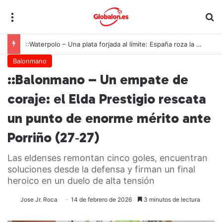
Menú
B
::Voleibol – Galicia, Murcia, Canarias y Madrid se reparten la gloria nacional del vóley playa base en Lorca
Balonmano
::Balonmano – Un empate de
coraje: el Elda Prestigio rescata
un punto de enorme mérito ante
Porriño (27‑27)
Las eldenses remontan cinco goles, encuentran
soluciones desde la defensa y firman un final
heroico en un duelo de alta tensión
Jose Jr. Roca
14 de febrero de 2026
3 minutos de lectura