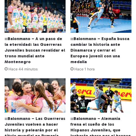
::Balonmano – A un paso de
::Balonmano – España busca
la eternidad: las Guerreras
cambiar la historia ante
Juveniles buscan revalidar el
Dinamarca y cerrar el
trono mundial ante
Europeo juvenil con una
Montenegro
medalla
Hace 44 minutos
Hace 1 hora
::Balonmano – Las Guerreras
::Balonmano – Alemania
Juveniles vuelven a hacer
frena el sueño de los
historia y pelearán por el
Hispanos Juveniles, que
título mundial en Rumanía
lucharán ahora por el bronce