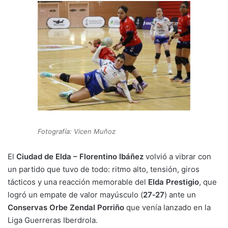
n
o
p
m
tir
k
o
p
k
Fotografía: Vicen Muñoz
El
Ciudad de Elda – Florentino Ibáñez
volvió a vibrar con
un partido que tuvo de todo: ritmo alto, tensión, giros
tácticos y una reacción memorable del
Elda Prestigio
, que
logró un empate de valor mayúsculo (
27‑27
) ante un
Conservas Orbe Zendal Porriño
que venía lanzado en la
Liga Guerreras Iberdrola.