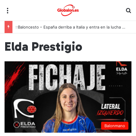
Menú
B
::Baloncesto – España derriba a Italia y entra en la lucha por las medallas con una autoridad imponente
Elda Prestigio
Balonmano