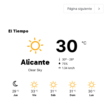
Página siguiente
El Tiempo
30
℃
Alicante
30º - 28º
75%
1.34 km/h
Clear Sky
29
33
31
31
30
℃
℃
℃
℃
℃
Jue
Vie
Sáb
Dom
Lun