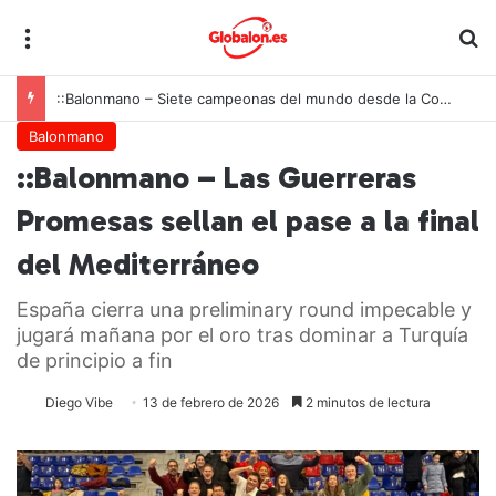
Menú
B
::Baloncesto 3×3 – España convierte la Nations League 3×3 en territorio propio
Balonmano
::Balonmano – Las Guerreras
Promesas sellan el pase a la final
del Mediterráneo
España cierra una preliminary round impecable y
jugará mañana por el oro tras dominar a Turquía
de principio a fin
Diego Vibe
13 de febrero de 2026
2 minutos de lectura