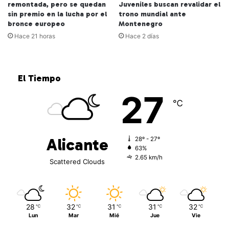
remontada, pero se quedan
Juveniles buscan revalidar el
sin premio en la lucha por el
trono mundial ante
bronce europeo
Montenegro
Hace 21 horas
Hace 2 días
El Tiempo
27
℃
Alicante
28º - 27º
63%
2.65 km/h
Scattered Clouds
28
32
31
31
32
℃
℃
℃
℃
℃
Lun
Mar
Mié
Jue
Vie