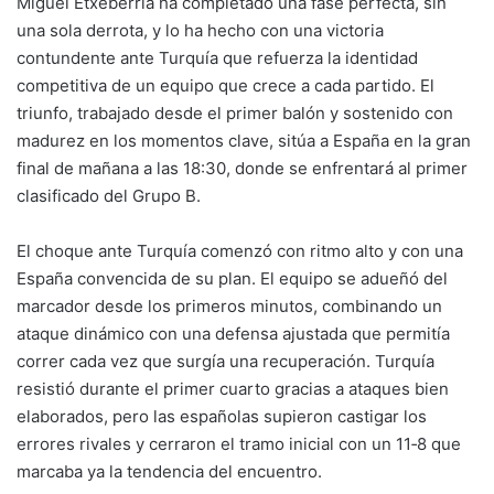
Miguel Etxeberría ha completado una fase perfecta, sin
k
o
p
una sola derrota, y lo ha hecho con una victoria
k
contundente ante Turquía que refuerza la identidad
competitiva de un equipo que crece a cada partido. El
triunfo, trabajado desde el primer balón y sostenido con
madurez en los momentos clave, sitúa a España en la gran
final de mañana a las 18:30, donde se enfrentará al primer
clasificado del Grupo B.
El choque ante Turquía comenzó con ritmo alto y con una
España convencida de su plan. El equipo se adueñó del
marcador desde los primeros minutos, combinando un
ataque dinámico con una defensa ajustada que permitía
correr cada vez que surgía una recuperación. Turquía
resistió durante el primer cuarto gracias a ataques bien
elaborados, pero las españolas supieron castigar los
errores rivales y cerraron el tramo inicial con un 11‑8 que
marcaba ya la tendencia del encuentro.