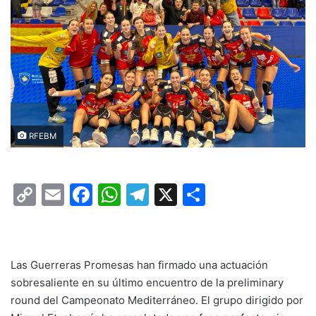
RFEBM
C
E
F
W
T
X
C
o
m
a
h
el
o
p
ai
c
at
e
m
y
l
e
s
gr
p
Las Guerreras Promesas han firmado una actuación
Li
b
A
a
ar
sobresaliente en su último encuentro de la preliminary
round del Campeonato Mediterráneo. El grupo dirigido por
n
o
p
m
tir