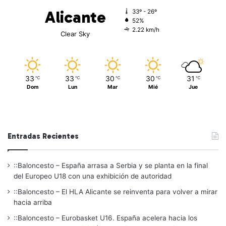
Alicante
33º - 26º
52%
2.22 km/h
Clear Sky
33
33
30
30
31
℃
℃
℃
℃
℃
Dom
Lun
Mar
Mié
Jue
Entradas Recientes
::Baloncesto – España arrasa a Serbia y se planta en la final
del Europeo U18 con una exhibición de autoridad
::Baloncesto – El HLA Alicante se reinventa para volver a mirar
hacia arriba
::Baloncesto – Eurobasket U16. España acelera hacia los