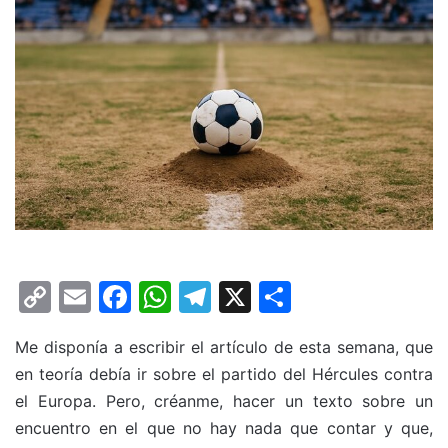
C
E
F
W
T
X
C
o
m
a
h
el
o
Me disponía a escribir el artículo de esta semana, que
p
ai
c
at
e
m
en teoría debía ir sobre el partido del Hércules contra
y
l
e
s
gr
p
el Europa. Pero, créanme, hacer un texto sobre un
Li
b
A
a
ar
encuentro en el que no hay nada que contar y que,