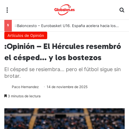
Menú
B
::Baloncesto – Eurobasket U16. España acelera hacia los octavos tras una exhibición colectiva ante Georgia
Artículos de Opinión
:Opinión – El Hércules resembró
el césped… y los bostezos
El césped se resiembra… pero el fútbol sigue sin
brotar.
Paco Hernandez
14 de noviembre de 2025
3 minutos de lectura