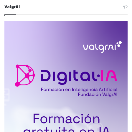
ValgrAI