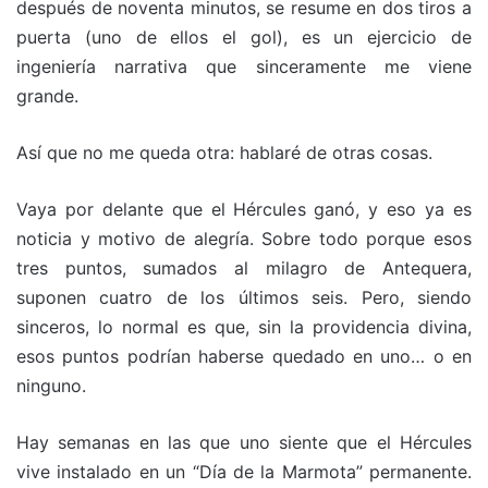
n
o
p
m
tir
después de noventa minutos, se resume en dos tiros a
k
o
p
puerta (uno de ellos el gol), es un ejercicio de
ingeniería narrativa que sinceramente me viene
k
grande.
Así que no me queda otra: hablaré de otras cosas.
Vaya por delante que el Hércules ganó, y eso ya es
noticia y motivo de alegría. Sobre todo porque esos
tres puntos, sumados al milagro de Antequera,
suponen cuatro de los últimos seis. Pero, siendo
sinceros, lo normal es que, sin la providencia divina,
esos puntos podrían haberse quedado en uno… o en
ninguno.
Hay semanas en las que uno siente que el Hércules
vive instalado en un “Día de la Marmota” permanente.