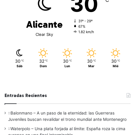
30
℃
Alicante
31º - 29º
67%
1.82 km/h
Clear Sky
30
32
30
30
30
℃
℃
℃
℃
℃
Sáb
Dom
Lun
Mar
Mié
Entradas Recientes
::Balonmano – A un paso de la eternidad: las Guerreras
Juveniles buscan revalidar el trono mundial ante Montenegro
::Waterpolo – Una plata forjada al límite: España roza la cima