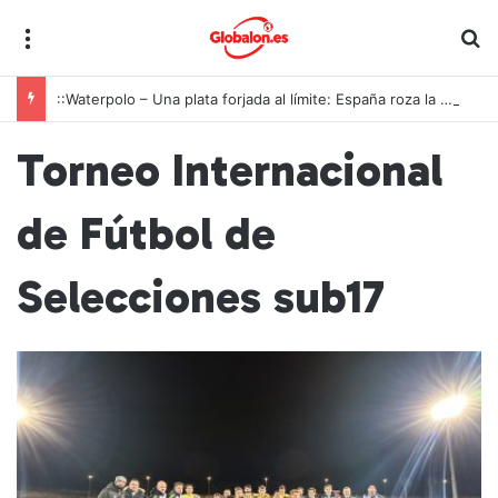
Menú
B
::Waterpolo – Una plata forjada al límite: España roza la cima europea en una final interminable
Torneo Internacional
de Fútbol de
Selecciones sub17