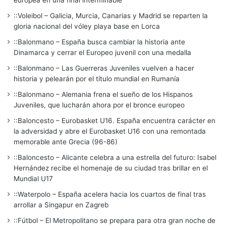
europea en una final interminable
::Voleibol – Galicia, Murcia, Canarias y Madrid se reparten la
gloria nacional del vóley playa base en Lorca
::Balonmano – España busca cambiar la historia ante
Dinamarca y cerrar el Europeo juvenil con una medalla
::Balonmano – Las Guerreras Juveniles vuelven a hacer
historia y pelearán por el título mundial en Rumanía
::Balonmano – Alemania frena el sueño de los Hispanos
Juveniles, que lucharán ahora por el bronce europeo
::Baloncesto – Eurobasket U16. España encuentra carácter en
la adversidad y abre el Eurobasket U16 con una remontada
memorable ante Grecia (96-86)
::Baloncesto – Alicante celebra a una estrella del futuro: Isabel
Hernández recibe el homenaje de su ciudad tras brillar en el
Mundial U17
::Waterpolo – España acelera hacia los cuartos de final tras
arrollar a Singapur en Zagreb
::Fútbol – El Metropolitano se prepara para otra gran noche de