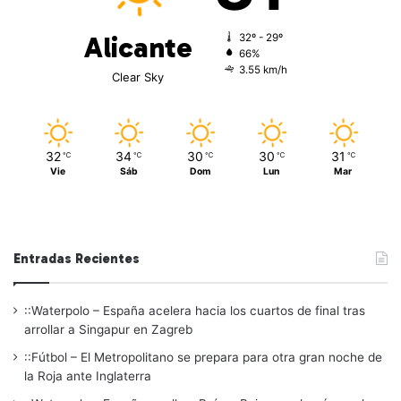
Alicante
32º - 29º
66%
3.55 km/h
Clear Sky
32
34
30
30
31
℃
℃
℃
℃
℃
Vie
Sáb
Dom
Lun
Mar
Entradas Recientes
::Waterpolo – España acelera hacia los cuartos de final tras
arrollar a Singapur en Zagreb
::Fútbol – El Metropolitano se prepara para otra gran noche de
la Roja ante Inglaterra