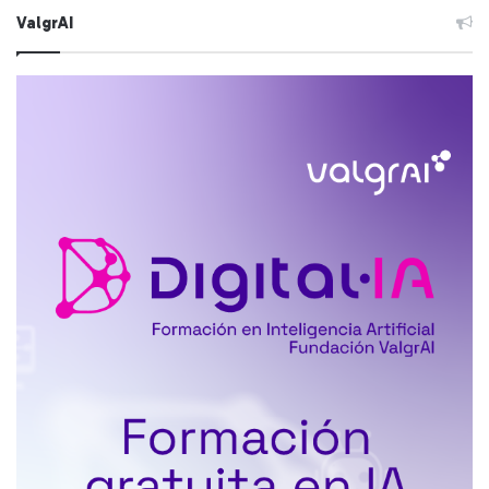
ValgrAI