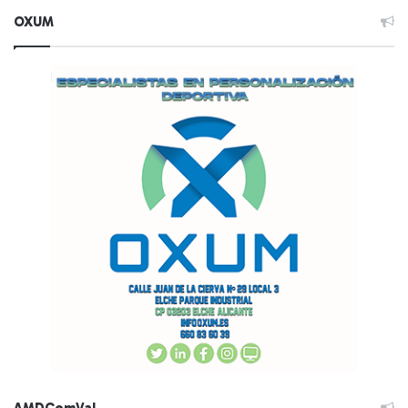
OXUM
AMDComVal