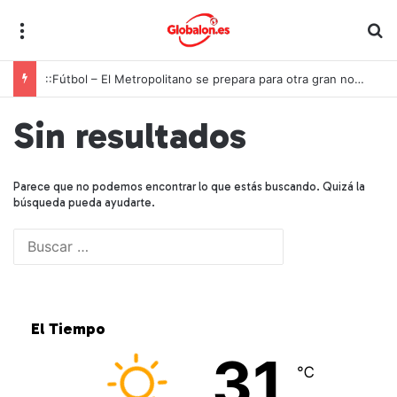
Menú
B
::Fútbol – El Metropolitano se prepara para otra gran noche de la Roja ante Inglaterra
Sin resultados
Parece que no podemos encontrar lo que estás buscando. Quizá la
búsqueda pueda ayudarte.
B
u
s
c
a
El Tiempo
r
:
31
℃