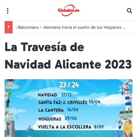
Menú
B
::Balonmano – Alemania frena el sueño de los Hispanos Juveniles, que lucharán ahora por el bronce europeo
La Travesía de
Navidad Alicante 2023