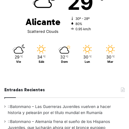
29
Alicante
30º - 28º
80%
0.95 km/h
Scattered Clouds
29
34
32
30
30
℃
℃
℃
℃
℃
Vie
Sáb
Dom
Lun
Mar
Entradas Recientes
::Balonmano – Las Guerreras Juveniles vuelven a hacer
historia y pelearán por el título mundial en Rumanía
::Balonmano – Alemania frena el sueño de los Hispanos
Juveniles, que lucharán ahora por el bronce europeo