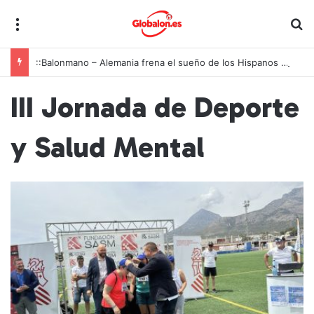
Menú
B
::Balonmano – Alemania frena el sueño de los Hispanos Juveniles, que lucharán ahora por el bronce europeo
III Jornada de Deporte
y Salud Mental