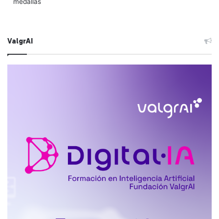
medallas
ValgrAI