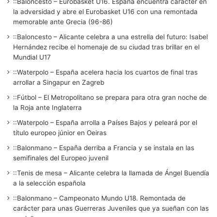
::Baloncesto – Eurobasket U16. España encuentra carácter en
la adversidad y abre el Eurobasket U16 con una remontada
memorable ante Grecia (96-86)
::Baloncesto – Alicante celebra a una estrella del futuro: Isabel
Hernández recibe el homenaje de su ciudad tras brillar en el
Mundial U17
::Waterpolo – España acelera hacia los cuartos de final tras
arrollar a Singapur en Zagreb
::Fútbol – El Metropolitano se prepara para otra gran noche de
la Roja ante Inglaterra
::Waterpolo – España arrolla a Países Bajos y peleará por el
título europeo júnior en Oeiras
::Balonmano – España derriba a Francia y se instala en las
semifinales del Europeo juvenil
::Tenis de mesa – Alicante celebra la llamada de Ángel Buendía
a la selección española
::Balonmano – Campeonato Mundo U18. Remontada de
carácter para unas Guerreras Juveniles que ya sueñan con las