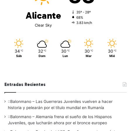
Alicante
35º - 28º
68%
3.83 km/h
Clear Sky
34
32
30
30
30
℃
℃
℃
℃
℃
Sáb
Dom
Lun
Mar
Mié
Entradas Recientes
::Balonmano – Las Guerreras Juveniles vuelven a hacer
historia y pelearán por el título mundial en Rumanía
::Balonmano – Alemania frena el sueño de los Hispanos
Juveniles, que lucharán ahora por el bronce europeo