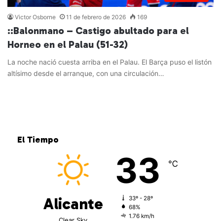
Victor Osborne
11 de febrero de 2026
169
::Balonmano – Castigo abultado para el
Horneo en el Palau (51-32)
La noche nació cuesta arriba en el Palau. El Barça puso el listón
altísimo desde el arranque, con una circulación…
Leer más »
El Tiempo
33
℃
Alicante
33º - 28º
68%
1.76 km/h
Clear Sky