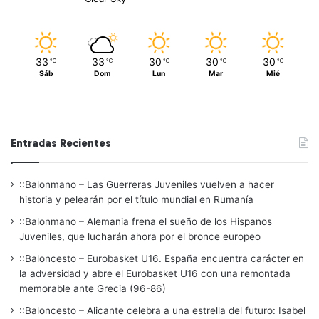
33
33
30
30
30
℃
℃
℃
℃
℃
Sáb
Dom
Lun
Mar
Mié
Entradas Recientes
::Balonmano – Las Guerreras Juveniles vuelven a hacer
historia y pelearán por el título mundial en Rumanía
::Balonmano – Alemania frena el sueño de los Hispanos
Juveniles, que lucharán ahora por el bronce europeo
::Baloncesto – Eurobasket U16. España encuentra carácter en
la adversidad y abre el Eurobasket U16 con una remontada
memorable ante Grecia (96-86)
::Baloncesto – Alicante celebra a una estrella del futuro: Isabel