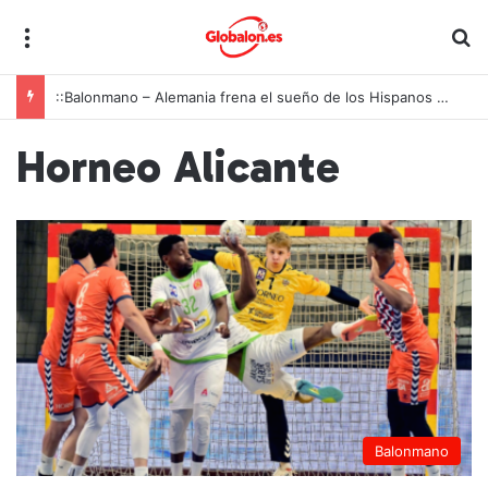
Menú
B
::Balonmano – Alemania frena el sueño de los Hispanos Juveniles, que lucharán ahora por el bronce europeo
Horneo Alicante
Balonmano