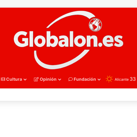
3
Cultura
Opinión
Fundación
Alicante
nmano – Alemania frena el sueño de los Hispanos Juveniles, que luchar