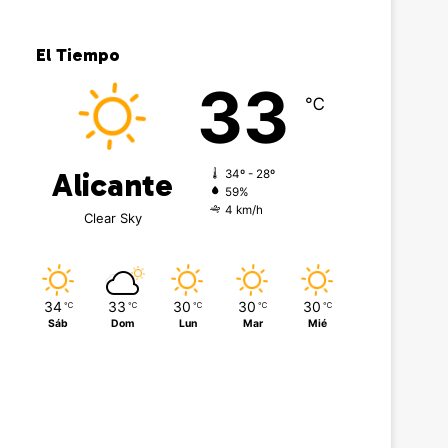
El Tiempo
33
℃
Alicante
34º - 28º
59%
4 km/h
Clear Sky
34
33
30
30
30
℃
℃
℃
℃
℃
Sáb
Dom
Lun
Mar
Mié