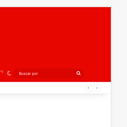
℃
3
Switch skin
Buscar
por
án ahora por el bronce europeo