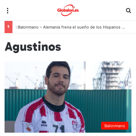
Menú
B
::Balonmano – Alemania frena el sueño de los Hispanos Juveniles, que lucharán ahora por el bronce europeo
Agustinos
Balonmano