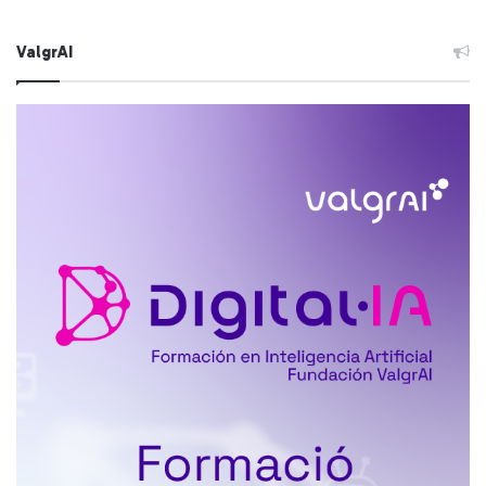
ValgrAI