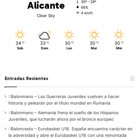
Alicante
35º - 28º
66%
4 km/h
Clear Sky
34
33
30
30
30
℃
℃
℃
℃
℃
Sáb
Dom
Lun
Mar
Mié
Entradas Recientes
::Balonmano – Las Guerreras Juveniles vuelven a hacer
historia y pelearán por el título mundial en Rumanía
::Balonmano – Alemania frena el sueño de los Hispanos
Juveniles, que lucharán ahora por el bronce europeo
::Baloncesto – Eurobasket U16. España encuentra carácter en
la adversidad y abre el Eurobasket U16 con una remontada