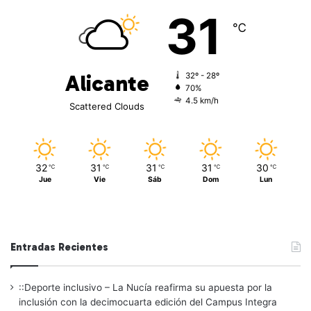
31
℃
Alicante
32º - 28º
70%
4.5 km/h
Scattered Clouds
32
31
31
31
30
℃
℃
℃
℃
℃
Jue
Vie
Sáb
Dom
Lun
Entradas Recientes
::Deporte inclusivo – La Nucía reafirma su apuesta por la
inclusión con la decimocuarta edición del Campus Integra