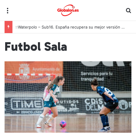
Menú
B
::Waterpolo – Sub16. España recupera su mejor versión y arrolla a Polonia en Zagreb
Futbol Sala