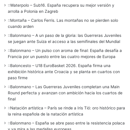
::Waterpolo – Sub16. España recupera su mejor versión y
arrolla a Polonia en Zagreb
::Montaña – Carlos Ferris. Las montañas no se pierden solo
cuando arden
::Balonmano – A un paso de la gloria: las Guerreras Juveniles
se juegan ante Suiza el acceso a las semifinales del Mundial
::Balonmano – Un pulso con aroma de final: España desafía a
Francia por un puesto entre las cuatro mejores de Europa
::Baloncesto – U18 EuroBasket 2026. España firma una
exhibición histórica ante Croacia y se planta en cuartos con
paso firme
::Balonmano – Las Guerreras Juveniles completan una Main
Round perfecta y avanzan con ambición hacia los cuartos de
final
::Natación artística – París se rinde a Iris Tió: oro histórico para
la reina española de la natación artística
::Balonmano – España se abre paso entre la resistencia polaca
y ya mira a las medallas europeas