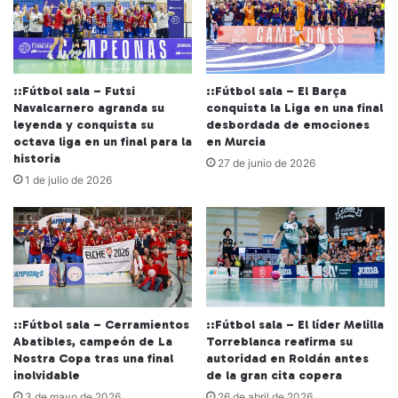
::Fútbol sala – Futsi
::Fútbol sala – El Barça
Navalcarnero agranda su
conquista la Liga en una final
leyenda y conquista su
desbordada de emociones
octava liga en un final para la
en Murcia
historia
27 de junio de 2026
1 de julio de 2026
::Fútbol sala – Cerramientos
::Fútbol sala – El líder Melilla
Abatibles, campeón de La
Torreblanca reafirma su
Nostra Copa tras una final
autoridad en Roldán antes
inolvidable
de la gran cita copera
3 de mayo de 2026
26 de abril de 2026