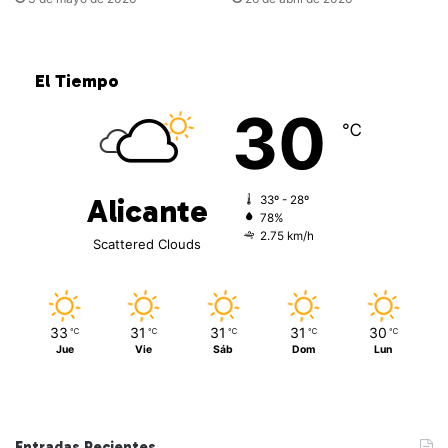
El Tiempo
30
℃
Alicante
33º - 28º
78%
2.75 km/h
Scattered Clouds
33
31
31
31
30
℃
℃
℃
℃
℃
Jue
Vie
Sáb
Dom
Lun
Entradas Recientes