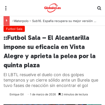
Menú
B
::Waterpolo – Sub16. España recupera su mejor versión y arrolla a Polonia en Zagreb
Futbol Sala
::Futbol Sala – El Alcantarilla
impone su eficacia en Vista
Alegre y aprieta la pelea por la
quinta plaza
El LBTL resuelve el duelo con dos golpes
tempranos y un cierre sólido ante un Burela que
tuvo fases de reacción sin encontrar el gol
Enrique Gil
1 de marzo de 2026
2 minutos de lectura