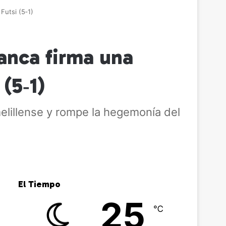
Futsi (5‑1)
lanca firma una
(5‑1)
melillense y rompe la hegemonía del
El Tiempo
25
℃