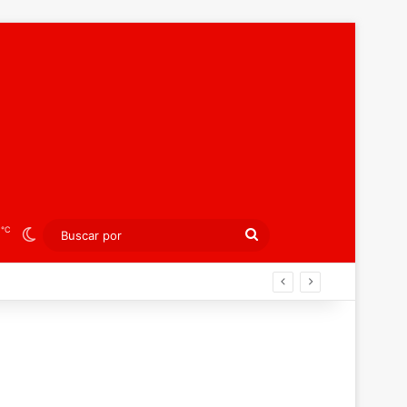
℃
5
Switch skin
Buscar
por
peo juvenil