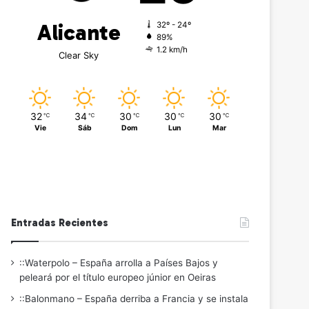
Alicante
32º - 24º
89%
1.2 km/h
Clear Sky
32
34
30
30
30
℃
℃
℃
℃
℃
Vie
Sáb
Dom
Lun
Mar
Entradas Recientes
::Waterpolo – España arrolla a Países Bajos y
peleará por el título europeo júnior en Oeiras
::Balonmano – España derriba a Francia y se instala