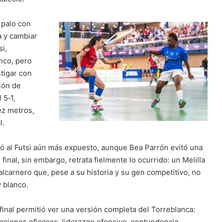
 palo con
a y cambiar
si,
inco, pero
tigar con
ción de
 5‑1,
ez metros,
l.
jó al Futsi aún más expuesto, aunque Bea Parrón evitó una
inal, sin embargo, retrata fielmente lo ocurrido: un Melilla
carnero que, pese a su historia y su gen competitivo, no
 blanco.
 final permitió ver una versión completa del Torreblanca:
taciones eficaces, liderazgo ofensivo, contundencia