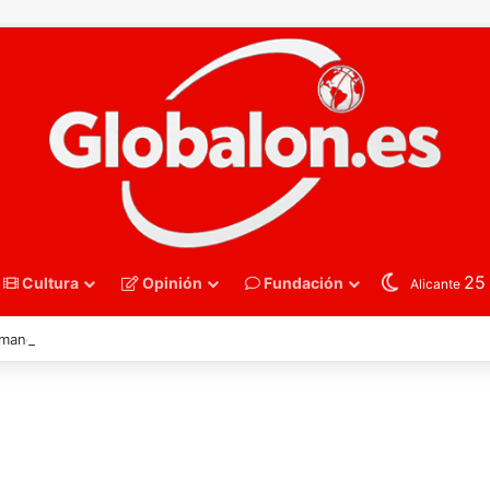
2
Cultura
Opinión
Fundación
Alicante
mano – España derriba a Francia y se instala en las semifinales del Euro