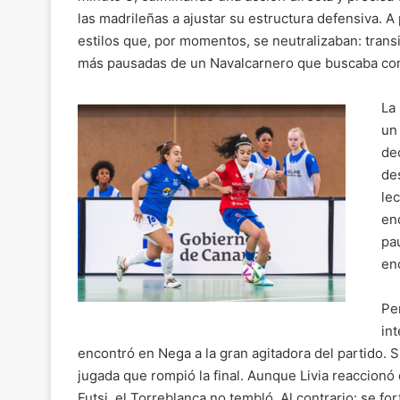
las madrileñas a ajustar su estructura defensiva. A
estilos que, por momentos, se neutralizaban: trans
más pausadas de un Navalcarnero que buscaba cont
La
un
de
de
le
en
pa
en
Pe
in
encontró en Nega a la gran agitadora del partido. S
jugada que rompió la final. Aunque Livia reaccionó 
Futsi, el Torreblanca no tembló. Al contrario: se for