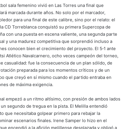
útbol sala femenino vivió en Las Torres una final que
ará marcada durante años. No solo por el marcador,
ledor para una final de este calibre, sino por el relato: el
lla CD Torreblanca conquistó su primera Supercopa de
ña con una puesta en escena valiente, una segunda parte
sal y una madurez competitiva que sorprendió incluso a
nes conocen bien el crecimiento del proyecto. El 5‑1 ante
utsi Atlético Navalcarnero, ocho veces campeón del torneo,
ue casualidad: fue la consecuencia de un plan sólido, de
rotación preparada para los momentos críticos y de un
po que creyó en sí mismo cuando el partido entraba en
ones de máxima exigencia.
inal empezó a un ritmo altísimo, con presión de ambos lados
n un segundo de tregua en la pista. El Melilla entendió
to que necesitaba golpear primero para rebajar la
minar escenarios finales. Irene Samper lo hizo en el
que encendió a la afición melillense desplazada y obligó a