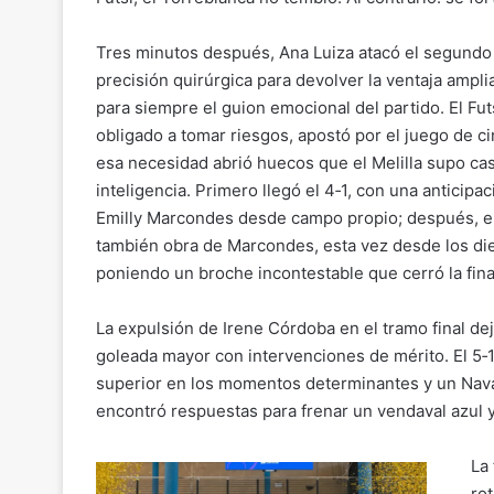
Tres minutos después, Ana Luiza atacó el segundo
precisión quirúrgica para devolver la ventaja ampli
para siempre el guion emocional del partido. El Fut
obligado a tomar riesgos, apostó por el juego de c
esa necesidad abrió huecos que el Melilla supo cas
inteligencia. Primero llegó el 4‑1, con una anticipa
Emilly Marcondes desde campo propio; después, el
también obra de Marcondes, esta vez desde los di
poniendo un broche incontestable que cerró la fina
La expulsión de Irene Córdoba en el tramo final de
goleada mayor con intervenciones de mérito. El 5‑1 f
superior en los momentos determinantes y un Naval
encontró respuestas para frenar un vendaval azul y
La
ro