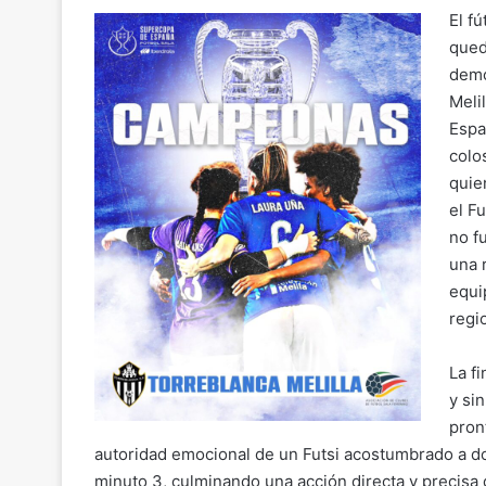
o
m
a
h
el
o
El f
p
ai
c
at
e
m
qued
y
l
e
s
gr
p
demo
Li
b
A
a
ar
Meli
n
o
p
m
tir
Espa
colo
k
o
p
quie
k
el F
no f
una 
equi
regi
La f
y si
pron
autoridad emocional de un Futsi acostumbrado a do
minuto 3, culminando una acción directa y precisa 