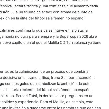
fensiva, lectura táctica y una confianza que alimentó cada
cisión. Fue un triunfo colectivo con aroma de punto de
lexión en la élite del fútbol sala femenino español.
palmarés confirma lo que ya se intuye en la pista: la
gemonía no dura para siempre y la Supercopa 2026 abre
 nuevo capítulo en el que el Melilla CD Torreblanca ya tiene
idente: es la culminación de un proceso que combina
e decisiva en el tramo crítico, Irene Samper encendió la
azgo con dos goles que simbolizan la ambición de este
 la historia reciente del fútbol sala femenino español,
l trono. Para el Futsi, la derrota abre preguntas en un
solidez y experiencia. Para el Melilla, en cambio, esta
e: una invitación a quedarse entre los nombres que deciden