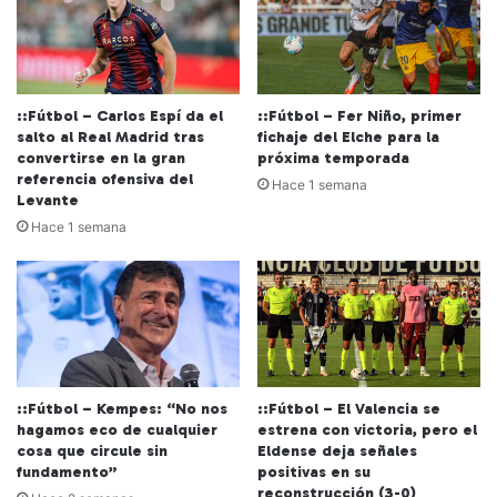
::Fútbol – Carlos Espí da el
::Fútbol – Fer Niño, primer
salto al Real Madrid tras
fichaje del Elche para la
convertirse en la gran
próxima temporada
referencia ofensiva del
Hace 1 semana
Levante
Hace 1 semana
::Fútbol – Kempes: “No nos
::Fútbol – El Valencia se
hagamos eco de cualquier
estrena con victoria, pero el
cosa que circule sin
Eldense deja señales
fundamento”
positivas en su
reconstrucción (3-0)