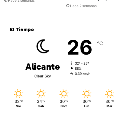
Hace 2 semanas
Hace 2 semanas
El Tiempo
26
℃
Alicante
32º - 25º
88%
0.39 km/h
Clear Sky
32
34
30
30
30
℃
℃
℃
℃
℃
Vie
Sáb
Dom
Lun
Mar