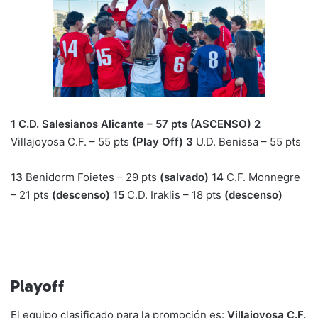
1
C.D. Salesianos Alicante – 57 pts (ASCENSO)
2
Villajoyosa C.F. – 55 pts
(Play Off)
3
U.D. Benissa – 55 pts
13
Benidorm Foietes – 29 pts
(salvado)
14
C.F. Monnegre
– 21 pts
(descenso)
15
C.D. Iraklis – 18 pts
(descenso)
Playoff
El equipo clasificado para la promoción es:
Villajoyosa C.F.