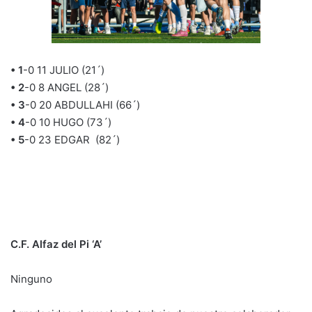
• 1
-0 11 JULIO (21´)
• 2
-0 8 ANGEL (28´)
• 3
-0 20 ABDULLAHI (66´)
• 4
-0 10 HUGO (73´)
• 5
-0 23 EDGAR (82´)
C.F. Alfaz del Pi ‘A’
Ninguno