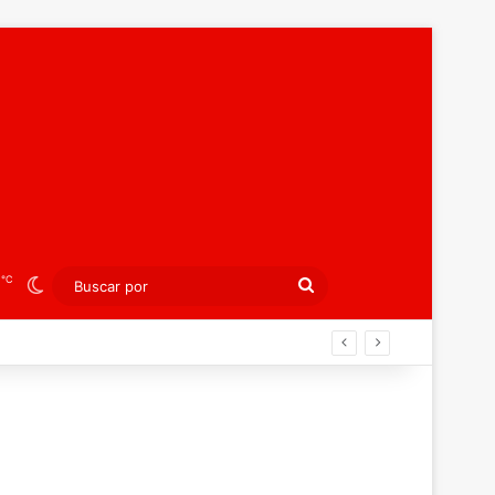
℃
6
Switch skin
Buscar
por
án ahora por el bronce europeo