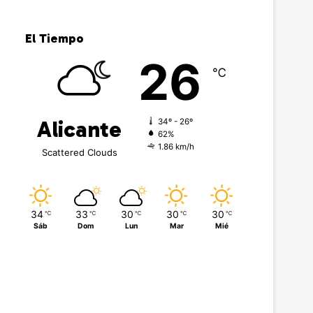
El Tiempo
26
℃
Alicante
34º - 26º
62%
1.86 km/h
Scattered Clouds
34
33
30
30
30
℃
℃
℃
℃
℃
Sáb
Dom
Lun
Mar
Mié