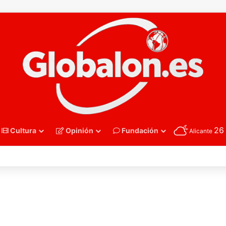
2
Cultura
Opinión
Fundación
Alicante
nmano – Alemania frena el sueño de los Hispanos Juveniles, que luchar