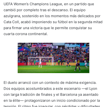
UEFA Women’s Champions League, en un partido que
n
o
p
m
tir
cambió por completo tras el descanso. El equipo
k
o
p
azulgrana, sostenido en los momentos más delicados por
k
Cata Coll, acabó imponiendo su fútbol en la segunda mitad
para firmar una victoria que le permite conquistar su
cuarta corona continental.
El duelo arrancó con un contexto de máxima exigencia.
Dos equipos acostumbrados a este escenario —el Lyon
con larga tradición de finales y el Barcelona ya asentado
en la élite— protagonizaron un inicio condicionado por la
tensión. El ritmo fue irregular, con pérdidas y dificultades