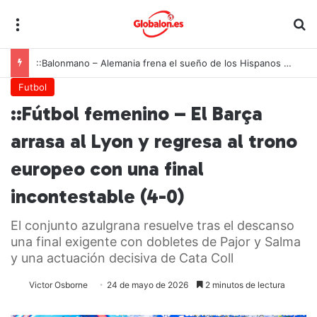
Menú
B
::Balonmano – Alemania frena el sueño de los Hispanos Juveniles, que lucharán ahora por el bronce europeo
Futbol
::Fútbol femenino – El Barça
arrasa al Lyon y regresa al trono
europeo con una final
incontestable (4-0)
El conjunto azulgrana resuelve tras el descanso
una final exigente con dobletes de Pajor y Salma
y una actuación decisiva de Cata Coll
Victor Osborne
24 de mayo de 2026
2 minutos de lectura