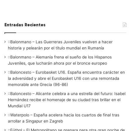
Entradas Recientes
::Balonmano – Las Guerreras Juveniles vuelven a hacer
historia y pelearán por el título mundial en Rumanía
::Balonmano – Alemania frena el sueño de los Hispanos
Juveniles, que lucharán ahora por el bronce europeo
::Baloncesto – Eurobasket U16. España encuentra carácter en
la adversidad y abre el Eurobasket U16 con una remontada
memorable ante Grecia (96-86)
::Baloncesto – Alicante celebra a una estrella del futuro: Isabel
Hernández recibe el homenaje de su ciudad tras brillar en el
Mundial U17
::Waterpolo – España acelera hacia los cuartos de final tras
arrollar a Singapur en Zagreb
::Fútbol – El Metropolitano se prepara para otra gran noche de