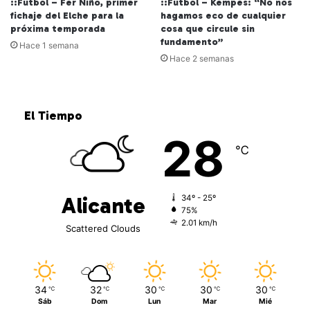
::Fútbol – Fer Niño, primer
::Fútbol – Kempes: “No nos
fichaje del Elche para la
hagamos eco de cualquier
próxima temporada
cosa que circule sin
fundamento”
Hace 1 semana
Hace 2 semanas
El Tiempo
28
℃
Alicante
34º - 25º
75%
2.01 km/h
Scattered Clouds
34
32
30
30
30
℃
℃
℃
℃
℃
Sáb
Dom
Lun
Mar
Mié