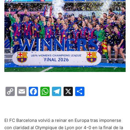
C
E
F
W
T
X
C
o
m
a
h
el
o
p
ai
c
at
e
m
y
l
e
s
gr
p
El FC Barcelona volvió a reinar en Europa tras imponerse
Li
b
A
a
ar
con claridad al Olympique de Lyon por 4-0 en la final de la