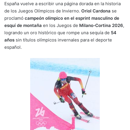
y
l
e
s
gr
p
España vuelve a escribir una página dorada en la historia
Li
b
A
a
ar
de los Juegos Olímpicos de Invierno.
Oriol Cardona
se
proclamó
n
campeón olímpico en el esprint masculino de
o
p
m
tir
esquí de montaña
en los Juegos de
Milano‑Cortina 2026
,
k
o
p
logrando un oro histórico que rompe una sequía de
54
k
años
sin títulos olímpicos invernales para el deporte
español.