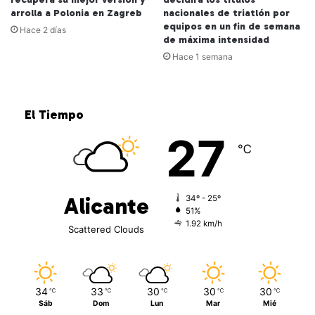
arrolla a Polonia en Zagreb
nacionales de triatlón por
equipos en un fin de semana
Hace 2 días
de máxima intensidad
Hace 1 semana
El Tiempo
27
℃
Alicante
34º - 25º
51%
1.92 km/h
Scattered Clouds
34
33
30
30
30
℃
℃
℃
℃
℃
Sáb
Dom
Lun
Mar
Mié