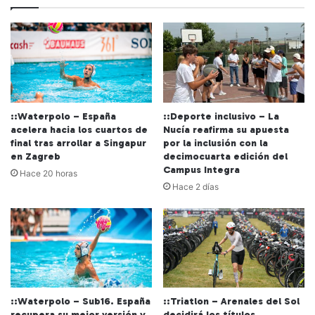
::Waterpolo – España
::Deporte inclusivo – La
acelera hacia los cuartos de
Nucía reafirma su apuesta
final tras arrollar a Singapur
por la inclusión con la
en Zagreb
decimocuarta edición del
Campus Integra
Hace 20 horas
Hace 2 días
::Waterpolo – Sub16. España
::Triatlon – Arenales del Sol
recupera su mejor versión y
decidirá los títulos