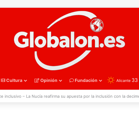
3
Cultura
Opinión
Fundación
Alicante
polo – Sub16. España recupera su mejor versión y arrolla a Polonia en Z