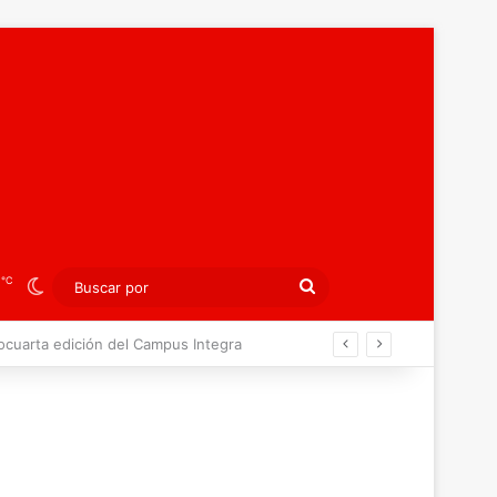
℃
3
Switch skin
Buscar
por
agreb