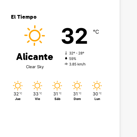
El Tiempo
32
℃
Alicante
32º - 28º
59%
3.85 km/h
Clear Sky
32
33
31
31
30
℃
℃
℃
℃
℃
Jue
Vie
Sáb
Dom
Lun