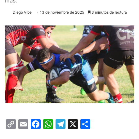
más.
Diego Vibe
13 de noviembre de 2025
3 minutos de lectura
C
E
F
W
T
X
C
o
m
a
h
el
o