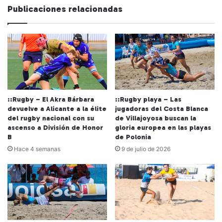
Publicaciones relacionadas
::Rugby – El Akra Bárbara
::Rugby playa – Las
devuelve a Alicante a la élite
jugadoras del Costa Blanca
del rugby nacional con su
de Villajoyosa buscan la
ascenso a División de Honor
gloria europea en las playas
B
de Polonia
Hace 4 semanas
9 de julio de 2026