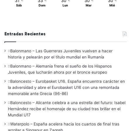
31
33
30
30
30
℃
℃
℃
℃
℃
Sáb
Dom
Lun
Mar
Mié
Entradas Recientes
::Balonmano – Las Guerreras Juveniles vuelven a hacer
historia y pelearán por el título mundial en Rumanía
::Balonmano – Alemania frena el sueño de los Hispanos
Juveniles, que lucharán ahora por el bronce europeo
::Baloncesto – Eurobasket U16. España encuentra carácter en
la adversidad y abre el Eurobasket U16 con una remontada
memorable ante Grecia (96-86)
::Baloncesto – Alicante celebra a una estrella del futuro: Isabel
Hernández recibe el homenaje de su ciudad tras brillar en el
Mundial U17
::Waterpolo – España acelera hacia los cuartos de final tras
arrollar a Singapur en Zagreb