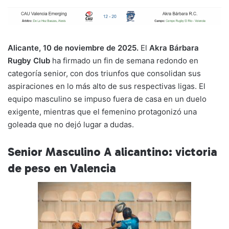
p
ai
c
at
e
m
y
l
e
s
gr
p
Li
b
A
a
ar
Alicante, 10 de noviembre de 2025.
El
Akra Bárbara
n
o
p
m
tir
Rugby Club
ha firmado un fin de semana redondo en
k
o
p
categoría senior, con dos triunfos que consolidan sus
k
aspiraciones en lo más alto de sus respectivas ligas. El
equipo masculino se impuso fuera de casa en un duelo
exigente, mientras que el femenino protagonizó una
goleada que no dejó lugar a dudas.
Senior Masculino A alicantino: victoria
de peso en Valencia