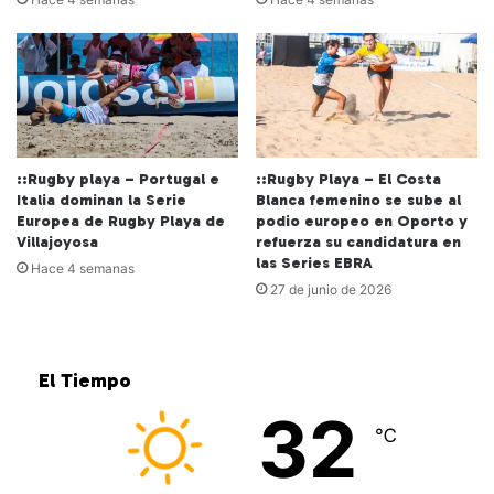
::Rugby playa – Portugal e
::Rugby Playa – El Costa
Italia dominan la Serie
Blanca femenino se sube al
Europea de Rugby Playa de
podio europeo en Oporto y
Villajoyosa
refuerza su candidatura en
las Series EBRA
Hace 4 semanas
27 de junio de 2026
El Tiempo
32
℃