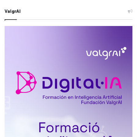
ValgrAI