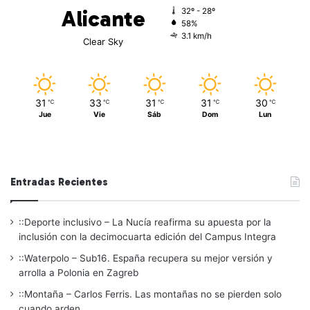
Alicante
32º - 28º
58%
3.1 km/h
Clear Sky
31
33
31
31
30
℃
℃
℃
℃
℃
Jue
Vie
Sáb
Dom
Lun
Entradas Recientes
::Deporte inclusivo – La Nucía reafirma su apuesta por la
inclusión con la decimocuarta edición del Campus Integra
::Waterpolo – Sub16. España recupera su mejor versión y
arrolla a Polonia en Zagreb
::Montaña – Carlos Ferris. Las montañas no se pierden solo
cuando arden