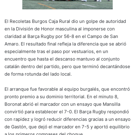
k
o
p
k
El Recoletas Burgos Caja Rural dio un golpe de autoridad
en la División de Honor masculina al imponerse con
claridad al Barça Rugby por 56-8 en el Campo de San
Amaro. El resultado final refleja la diferencia que se abrió
especialmente tras el paso por vestuarios, en un
encuentro que hasta el descanso mantuvo al conjunto
catalán dentro del partido, pero que terminó decantándose
de forma rotunda del lado local.
El arranque fue favorable al equipo burgalés, que encontró
pronto premio a su dominio territorial. En el minuto 8,
Boronat abrió el marcador con un ensayo que Mansilla
convirtió para establecer el 7-0. El Barça Rugby respondió
con rapidez y logró reducir diferencias gracias a un ensayo
de Gastón, que dejó el marcador en 7-5 y aportó equilibrio
a los primeros compases del choque.