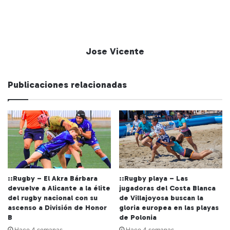
Jose Vicente
Publicaciones relacionadas
::Rugby – El Akra Bárbara
::Rugby playa – Las
devuelve a Alicante a la élite
jugadoras del Costa Blanca
del rugby nacional con su
de Villajoyosa buscan la
ascenso a División de Honor
gloria europea en las playas
B
de Polonia
Hace 4 semanas
Hace 4 semanas