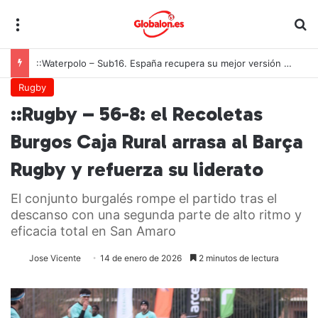
Menú
B
::Waterpolo – Sub16. España recupera su mejor versión y arrolla a Polonia en Zagreb
Rugby
::Rugby – 56-8: el Recoletas
Burgos Caja Rural arrasa al Barça
Rugby y refuerza su liderato
El conjunto burgalés rompe el partido tras el
descanso con una segunda parte de alto ritmo y
eficacia total en San Amaro
Jose Vicente
14 de enero de 2026
2 minutos de lectura