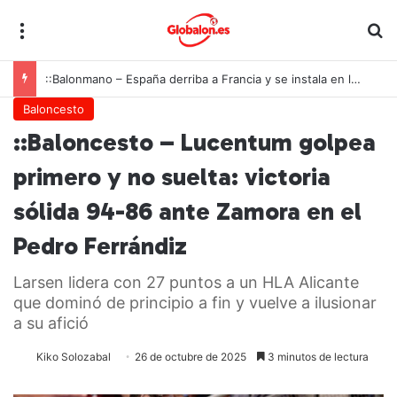
Menú
B
::Tenis de mesa – Alicante celebra la llamada de Ángel Buendía a la selección española
Baloncesto
::Baloncesto – Lucentum golpea
primero y no suelta: victoria
sólida 94-86 ante Zamora en el
Pedro Ferrándiz
Larsen lidera con 27 puntos a un HLA Alicante
que dominó de principio a fin y vuelve a ilusionar
a su afició
Kiko Solozabal
26 de octubre de 2025
3 minutos de lectura