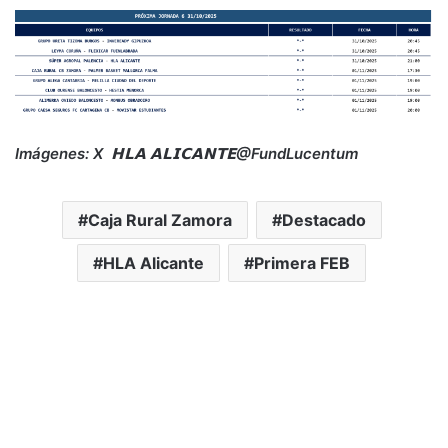
Imágenes: X
𝗛𝗟𝗔 𝗔𝗟𝗜𝗖𝗔𝗡𝗧𝗘
@FundLucentum
Caja Rural Zamora
Destacado
HLA Alicante
Primera FEB