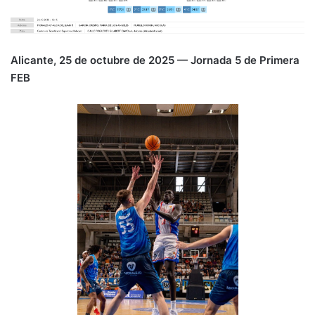
n
o
p
m
tir
k
o
p
k
Alicante, 25 de octubre de 2025 — Jornada 5 de Primera
FEB