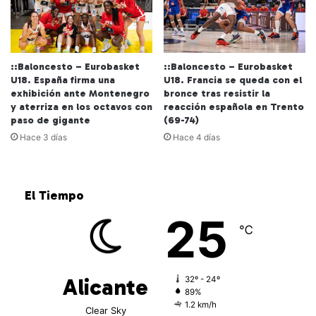
::Baloncesto – Eurobasket
::Baloncesto – Eurobasket
U18. España firma una
U18. Francia se queda con el
exhibición ante Montenegro
bronce tras resistir la
y aterriza en los octavos con
reacción española en Trento
paso de gigante
(69-74)
Hace 3 días
Hace 4 días
El Tiempo
25
℃
Alicante
32º - 24º
89%
1.2 km/h
Clear Sky