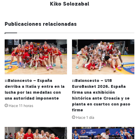
Kiko Solozabal
Publicaciones relacionadas
::Baloncesto – España
::Baloncesto – U18
derriba a Italia y entra en la
EuroBasket 2026. España
lucha por las medallas con
firma una exhibición
una autoridad imponente
histórica ante Croacia y se
planta en cuartos con paso
Hace 11 horas
firme
Hace 1 día