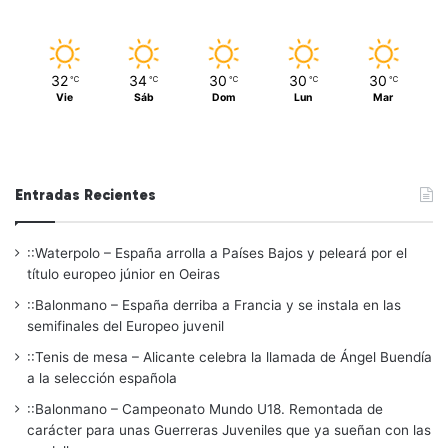
32
34
30
30
30
℃
℃
℃
℃
℃
Vie
Sáb
Dom
Lun
Mar
Entradas Recientes
::Waterpolo – España arrolla a Países Bajos y peleará por el
título europeo júnior en Oeiras
::Balonmano – España derriba a Francia y se instala en las
semifinales del Europeo juvenil
::Tenis de mesa – Alicante celebra la llamada de Ángel Buendía
a la selección española
::Balonmano – Campeonato Mundo U18. Remontada de
carácter para unas Guerreras Juveniles que ya sueñan con las