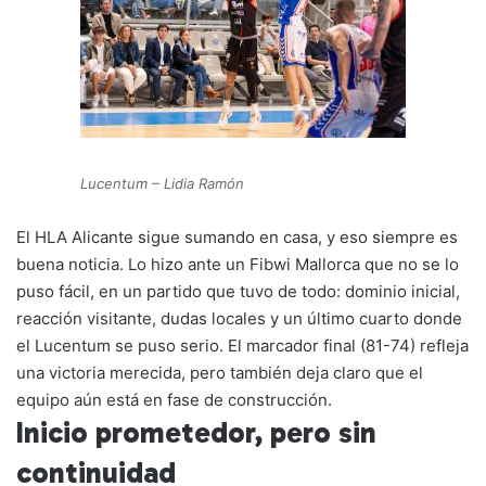
Li
b
A
a
ar
n
o
p
m
tir
k
o
p
k
Lucentum – Lidia Ramón
El HLA Alicante sigue sumando en casa, y eso siempre es
buena noticia. Lo hizo ante un Fibwi Mallorca que no se lo
puso fácil, en un partido que tuvo de todo: dominio inicial,
reacción visitante, dudas locales y un último cuarto donde
el Lucentum se puso serio. El marcador final (81-74) refleja
una victoria merecida, pero también deja claro que el
equipo aún está en fase de construcción.
Inicio prometedor, pero sin
continuidad