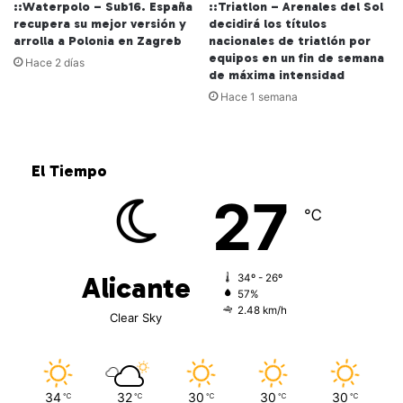
::Waterpolo – Sub16. España
::Triatlon – Arenales del Sol
recupera su mejor versión y
decidirá los títulos
arrolla a Polonia en Zagreb
nacionales de triatlón por
equipos en un fin de semana
Hace 2 días
de máxima intensidad
Hace 1 semana
El Tiempo
27
℃
Alicante
34º - 26º
57%
2.48 km/h
Clear Sky
34
32
30
30
30
℃
℃
℃
℃
℃