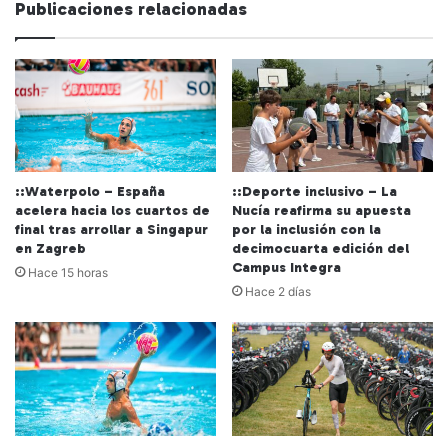
Publicaciones relacionadas
::Waterpolo – España
::Deporte inclusivo – La
acelera hacia los cuartos de
Nucía reafirma su apuesta
final tras arrollar a Singapur
por la inclusión con la
en Zagreb
decimocuarta edición del
Campus Integra
Hace 15 horas
Hace 2 días