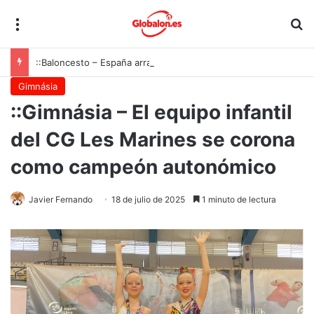
Menú
B
::Baloncesto – España arrasa a Serbia y se planta en la final del Europeo U18 con una exhibición de autoridad
Gimnásia
::Gimnásia – El equipo infantil
del CG Les Marines se corona
como campeón autonómico
Javier Fernando
18 de julio de 2025
1 minuto de lectura