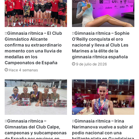
::Gimnasia rítmica – El Club
::Gimnasia rítmica – Sophie
Gimnástico Alicante
O’Reilly conquista el oro
confirma su extraordinario
nacional y lleva al Club Les
momento con una lluvia de
Marines a la élite de la
medallas en los
gimnasia rítmica española
Campeonatos de España
9 de julio de 2026
Hace 4 semanas
::Gimnasia rítmica –
::Gimnasia ritmica – Irina
Gimnastas del Club Calpe,
Narimanova vuelve a subir al
campeonas y subcampeonas
podio nacional con una
de España por equipos en
brillante plata en Guadalajara