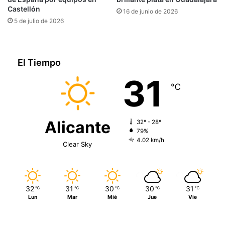
Castellón
16 de junio de 2026
5 de julio de 2026
El Tiempo
31
℃
Alicante
32º - 28º
79%
4.02 km/h
Clear Sky
32
31
30
30
31
℃
℃
℃
℃
℃
Lun
Mar
Mié
Jue
Vie