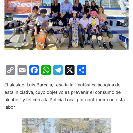
C
E
F
W
T
X
C
o
m
a
h
el
o
El alcalde, Luis Barcala, resalta la “fantástica acogida de
p
ai
c
at
e
m
esta iniciativa, cuyo objetivo es prevenir el consumo de
y
l
e
s
gr
p
alcohol” y felicita a la Policía Local por contribuir con esta
Li
b
A
a
ar
labor
n
o
p
m
tir
k
o
p