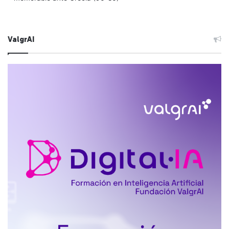
ValgrAI