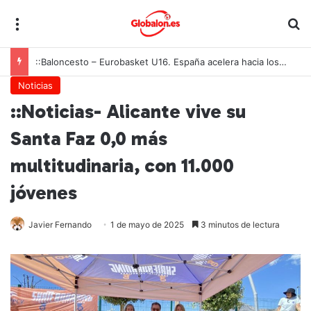
Menú
B
::Baloncesto – Eurobasket U16. España acelera hacia los octavos tras una exhibición colectiva ante Georgia
Noticias
::Noticias- Alicante vive su
Santa Faz 0,0 más
multitudinaria, con 11.000
jóvenes
Javier Fernando
1 de mayo de 2025
3 minutos de lectura