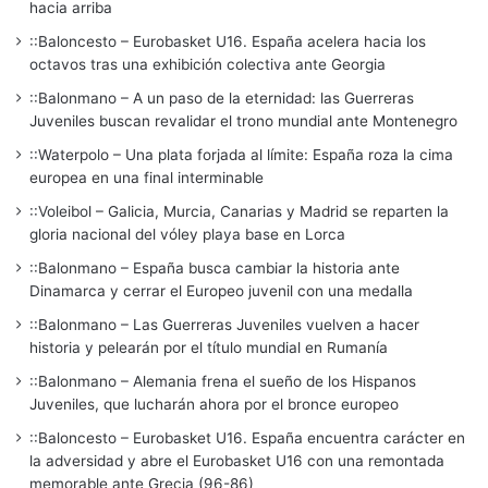
hacia arriba
::Baloncesto – Eurobasket U16. España acelera hacia los
octavos tras una exhibición colectiva ante Georgia
::Balonmano – A un paso de la eternidad: las Guerreras
Juveniles buscan revalidar el trono mundial ante Montenegro
::Waterpolo – Una plata forjada al límite: España roza la cima
europea en una final interminable
::Voleibol – Galicia, Murcia, Canarias y Madrid se reparten la
gloria nacional del vóley playa base en Lorca
::Balonmano – España busca cambiar la historia ante
Dinamarca y cerrar el Europeo juvenil con una medalla
::Balonmano – Las Guerreras Juveniles vuelven a hacer
historia y pelearán por el título mundial en Rumanía
::Balonmano – Alemania frena el sueño de los Hispanos
Juveniles, que lucharán ahora por el bronce europeo
::Baloncesto – Eurobasket U16. España encuentra carácter en
la adversidad y abre el Eurobasket U16 con una remontada
memorable ante Grecia (96-86)