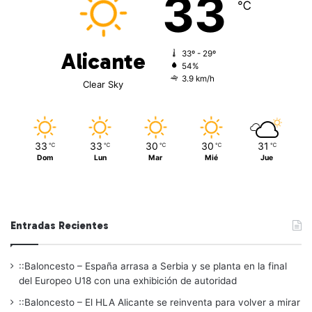
33
℃
Alicante
33º - 29º
54%
3.9 km/h
Clear Sky
33
33
30
30
31
℃
℃
℃
℃
℃
Dom
Lun
Mar
Mié
Jue
Entradas Recientes
::Baloncesto – España arrasa a Serbia y se planta en la final
del Europeo U18 con una exhibición de autoridad
::Baloncesto – El HLA Alicante se reinventa para volver a mirar