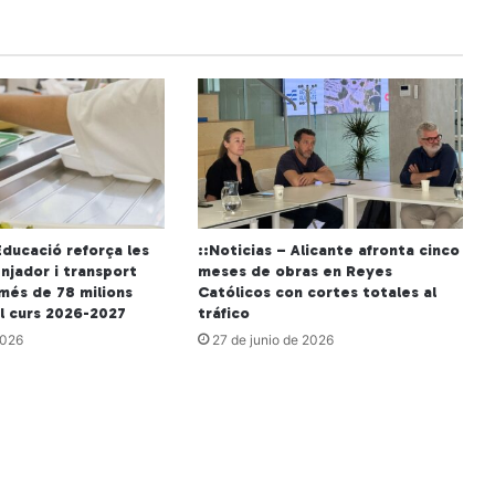
Educació reforça les
::Noticias – Alicante afronta cinco
njador i transport
meses de obras en Reyes
més de 78 milions
Católicos con cortes totales al
al curs 2026-2027
tráfico
2026
27 de junio de 2026