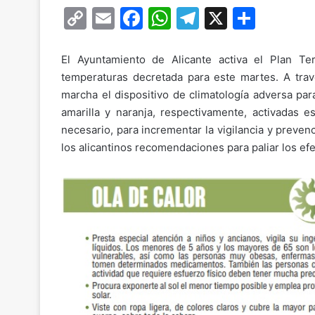
C
E
F
W
T
X
C
o
m
a
h
el
o
p
ai
c
at
e
m
El Ayuntamiento de Alicante activa el Plan Ter
temperaturas decretada para este martes. A trav
y
l
e
s
gr
p
marcha el dispositivo de climatología adversa par
Li
b
A
a
ar
amarilla y naranja, respectivamente, activadas e
n
o
p
m
tir
necesario, para incrementar la vigilancia y preve
k
o
p
los alicantinos recomendaciones para paliar los efe
k