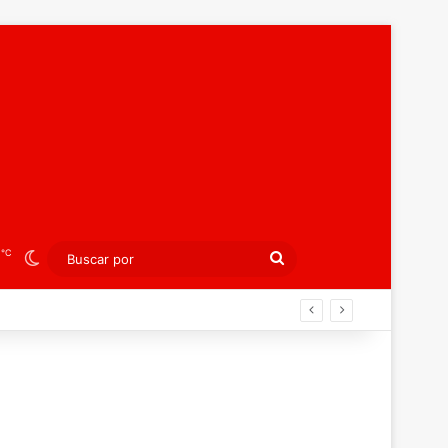
℃
6
Switch skin
Buscar
por
án ahora por el bronce europeo