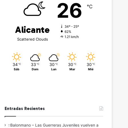
26
℃
Alicante
34º - 25º
62%
1.21 km/h
Scattered Clouds
34
33
30
30
30
℃
℃
℃
℃
℃
Sáb
Dom
Lun
Mar
Mié
Entradas Recientes
::Balonmano – Las Guerreras Juveniles vuelven a