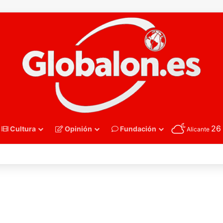
2
Cultura
Opinión
Fundación
Alicante
nmano – Alemania frena el sueño de los Hispanos Juveniles, que luchar