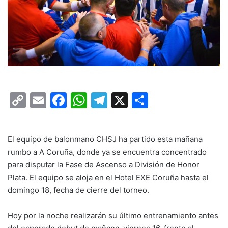
C
E
F
W
T
X
C
o
m
a
h
el
o
p
ai
c
at
e
m
El equipo de balonmano CHSJ ha partido esta mañana
y
l
e
s
gr
p
rumbo a A Coruña, donde ya se encuentra concentrado
Li
b
A
a
ar
para disputar la Fase de Ascenso a División de Honor
n
o
p
m
tir
Plata. El equipo se aloja en el Hotel EXE Coruña hasta el
domingo 18, fecha de cierre del torneo.
k
o
p
k
Hoy por la noche realizarán su último entrenamiento antes