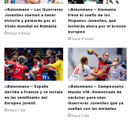
::Balonmano – Las Guerreras
::Balonmano – Alemania
Juveniles vuelven a hacer
frena el sueño de los
historia y pelearán por el
Hispanos Juveniles, que
título mundial en Rumanía
lucharán ahora por el bronce
europeo
Hace 4 horas
Hace 4 horas
::Balonmano – España
::Balonmano – Campeonato
derriba a Francia y se instala
Mundo U18. Remontada de
en las semifinales del
carácter para unas
Europeo juvenil
Guerreras Juveniles que ya
sueñan con las medallas
Hace 1 día
Hace 1 día