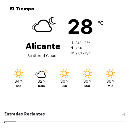
El Tiempo
28
℃
Alicante
34º - 25º
75%
2.01 km/h
Scattered Clouds
34
32
30
30
30
℃
℃
℃
℃
℃
Sáb
Dom
Lun
Mar
Mié
Entradas Recientes