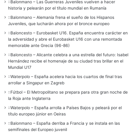
::Balonmano – Las Guerreras Juveniles vuelven a hacer
historia y pelearán por el título mundial en Rumanía
::Balonmano – Alemania frena el sueño de los Hispanos
Juveniles, que lucharán ahora por el bronce europeo
::Baloncesto – Eurobasket U16. España encuentra carácter en
la adversidad y abre el Eurobasket U16 con una remontada
memorable ante Grecia (96-86)
::Baloncesto – Alicante celebra a una estrella del futuro: Isabel
Hernández recibe el homenaje de su ciudad tras brillar en el
Mundial U17
::Waterpolo – España acelera hacia los cuartos de final tras
arrollar a Singapur en Zagreb
::Fútbol – El Metropolitano se prepara para otra gran noche de
la Roja ante Inglaterra
::Waterpolo – España arrolla a Países Bajos y peleará por el
título europeo júnior en Oeiras
::Balonmano – España derriba a Francia y se instala en las
semifinales del Europeo juvenil