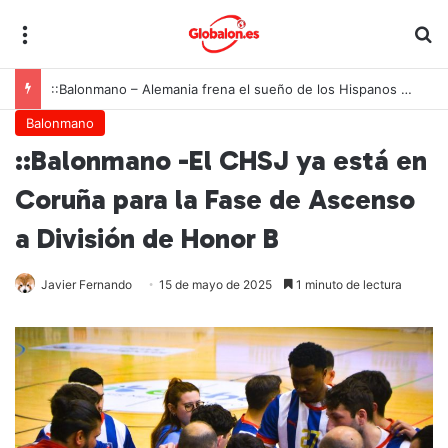
Menú
B
::Balonmano – Alemania frena el sueño de los Hispanos Juveniles, que lucharán ahora por el bronce europeo
Balonmano
::Balonmano -El CHSJ ya está en
Coruña para la Fase de Ascenso
a División de Honor B
Javier Fernando
15 de mayo de 2025
1 minuto de lectura