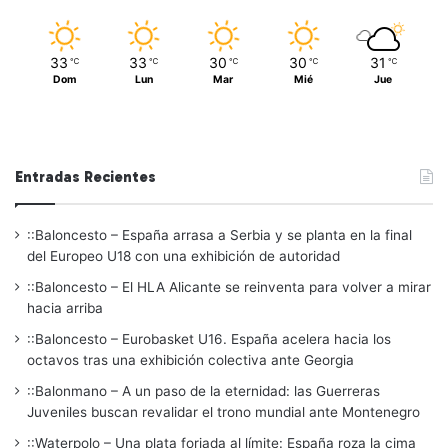
33
33
30
30
31
℃
℃
℃
℃
℃
Dom
Lun
Mar
Mié
Jue
Entradas Recientes
::Baloncesto – España arrasa a Serbia y se planta en la final
del Europeo U18 con una exhibición de autoridad
::Baloncesto – El HLA Alicante se reinventa para volver a mirar
hacia arriba
::Baloncesto – Eurobasket U16. España acelera hacia los
octavos tras una exhibición colectiva ante Georgia
::Balonmano – A un paso de la eternidad: las Guerreras
Juveniles buscan revalidar el trono mundial ante Montenegro
::Waterpolo – Una plata forjada al límite: España roza la cima