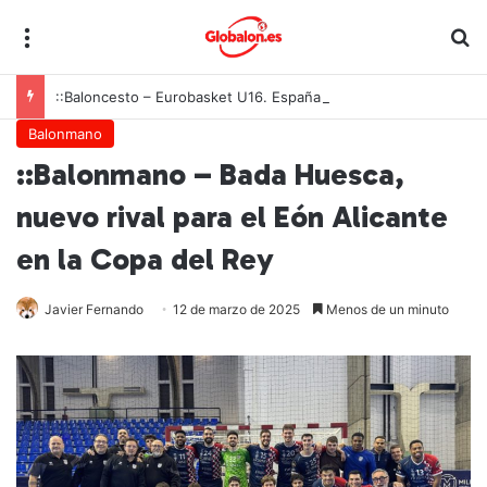
Menú
B
::Baloncesto – Eurobasket U16. España acelera hacia los octavos tras una exhibición colectiva ante Georgia
Balonmano
::Balonmano – Bada Huesca,
nuevo rival para el Eón Alicante
en la Copa del Rey
Javier Fernando
12 de marzo de 2025
Menos de un minuto