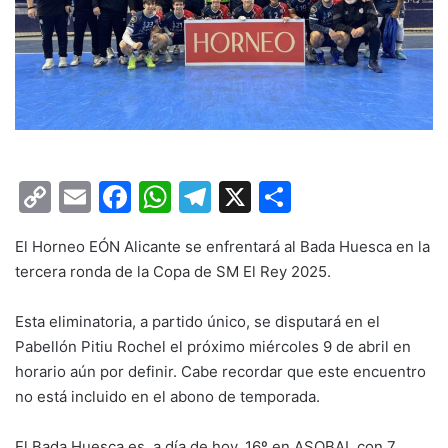
C
E
F
W
T
X
C
o
m
a
h
el
o
El Horneo EÓN Alicante se enfrentará al Bada Huesca en la
p
ai
c
at
e
m
tercera ronda de la Copa de SM El Rey 2025.
y
l
e
s
gr
p
Li
b
A
a
ar
Esta eliminatoria, a partido único, se disputará en el
Pabellón Pitiu Rochel el próximo miércoles 9 de abril en
n
o
p
m
tir
horario aún por definir. Cabe recordar que este encuentro
k
o
p
no está incluido en el abono de temporada.
k
El Bada Huesca es, a día de hoy, 16º en ASOBAL con 7