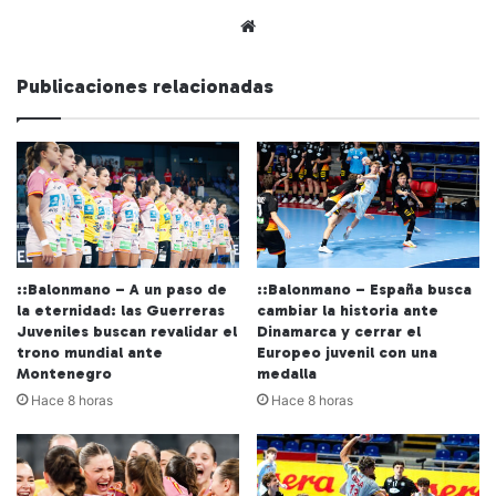
Siti
o
we
Publicaciones relacionadas
b
::Balonmano – A un paso de
::Balonmano – España busca
la eternidad: las Guerreras
cambiar la historia ante
Juveniles buscan revalidar el
Dinamarca y cerrar el
trono mundial ante
Europeo juvenil con una
Montenegro
medalla
Hace 8 horas
Hace 8 horas