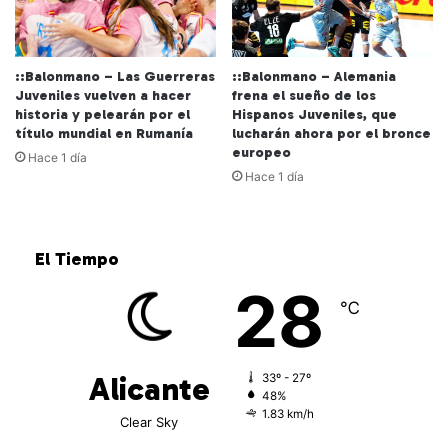
::Balonmano – Las Guerreras
::Balonmano – Alemania
Juveniles vuelven a hacer
frena el sueño de los
historia y pelearán por el
Hispanos Juveniles, que
título mundial en Rumanía
lucharán ahora por el bronce
europeo
Hace 1 día
Hace 1 día
El Tiempo
28
℃
Alicante
33º - 27º
48%
1.83 km/h
Clear Sky