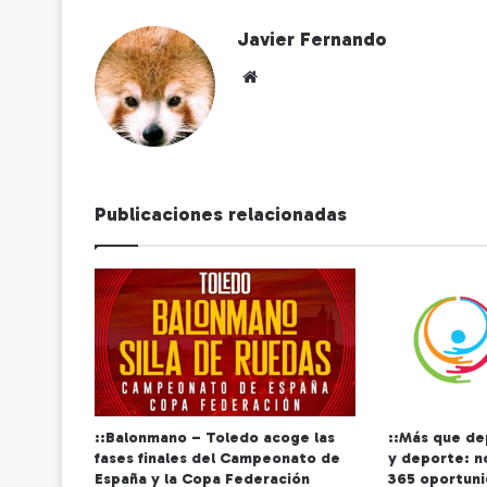
Javier Fernando
Siti
o
we
b
Publicaciones relacionadas
::Balonmano – Toledo acoge las
::Más que de
fases finales del Campeonato de
y deporte: no
España y la Copa Federación
365 oportun