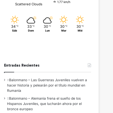
1.77 km/h
Scattered Clouds
34
33
30
30
30
℃
℃
℃
℃
℃
Sáb
Dom
Lun
Mar
Mié
Entradas Recientes
::Balonmano – Las Guerreras Juveniles vuelven a
hacer historia y pelearán por el título mundial en
Rumanía
::Balonmano – Alemania frena el sueño de los
Hispanos Juveniles, que lucharán ahora por el
bronce europeo