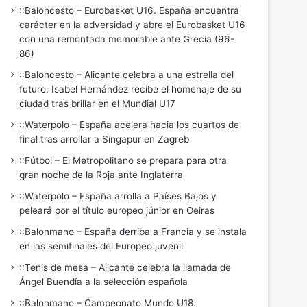
::Baloncesto – Eurobasket U16. España encuentra
carácter en la adversidad y abre el Eurobasket U16
con una remontada memorable ante Grecia (96-
86)
::Baloncesto – Alicante celebra a una estrella del
futuro: Isabel Hernández recibe el homenaje de su
ciudad tras brillar en el Mundial U17
::Waterpolo – España acelera hacia los cuartos de
final tras arrollar a Singapur en Zagreb
::Fútbol – El Metropolitano se prepara para otra
gran noche de la Roja ante Inglaterra
::Waterpolo – España arrolla a Países Bajos y
peleará por el título europeo júnior en Oeiras
::Balonmano – España derriba a Francia y se instala
en las semifinales del Europeo juvenil
::Tenis de mesa – Alicante celebra la llamada de
Ángel Buendía a la selección española
::Balonmano – Campeonato Mundo U18.