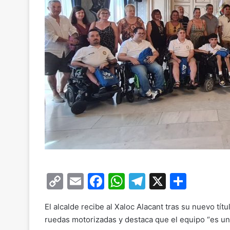
C
E
F
W
T
X
C
o
m
a
h
el
o
El alcalde recibe al Xaloc Alacant tras su nuevo tít
p
ai
c
at
e
m
ruedas motorizadas y destaca que el equipo “es un 