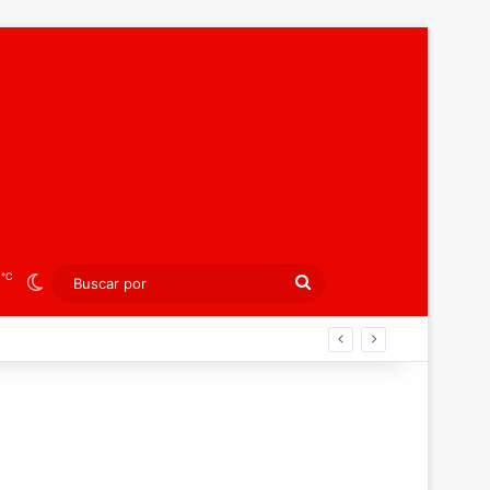
℃
5
Switch skin
Buscar
por
án ahora por el bronce europeo