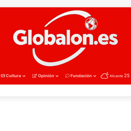
2
Cultura
Opinión
Fundación
Alicante
nmano – Alemania frena el sueño de los Hispanos Juveniles, que luchar