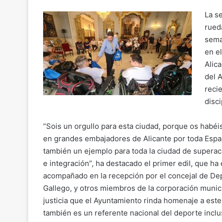
y
l
e
s
gr
p
Li
b
A
a
ar
La se
n
o
p
m
tir
rued
sema
k
o
p
en el
k
Alica
del 
reci
disci
“Sois un orgullo para esta ciudad, porque os habéi
en grandes embajadores de Alicante por toda Espa
también un ejemplo para toda la ciudad de superac
e integración”, ha destacado el primer edil, que ha
acompañado en la recepción por el concejal de De
Gallego, y otros miembros de la corporación munici
justicia que el Ayuntamiento rinda homenaje a este
también es un referente nacional del deporte inclu