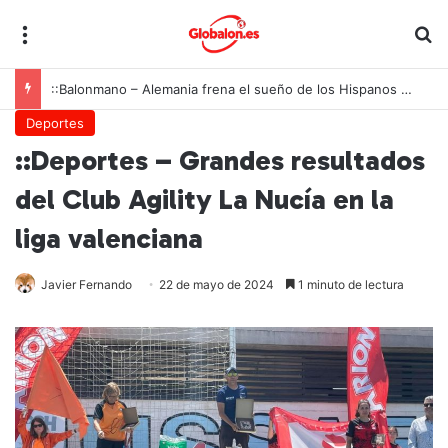
Menú
B
::Balonmano – Alemania frena el sueño de los Hispanos Juveniles, que lucharán ahora por el bronce europeo
Deportes
::Deportes – Grandes resultados
del Club Agility La Nucía en la
liga valenciana
Javier Fernando
22 de mayo de 2024
1 minuto de lectura