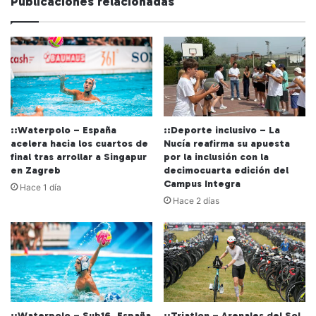
Publicaciones relacionadas
b
::Waterpolo – España
::Deporte inclusivo – La
acelera hacia los cuartos de
Nucía reafirma su apuesta
final tras arrollar a Singapur
por la inclusión con la
en Zagreb
decimocuarta edición del
Campus Integra
Hace 1 día
Hace 2 días
::Waterpolo – Sub16. España
::Triatlon – Arenales del Sol