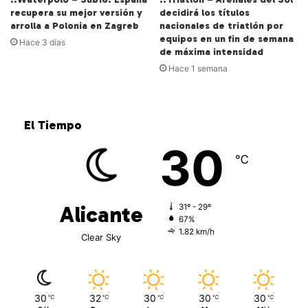
recupera su mejor versión y
decidirá los títulos
arrolla a Polonia en Zagreb
nacionales de triatlón por
equipos en un fin de semana
Hace 3 días
de máxima intensidad
Hace 1 semana
El Tiempo
30
℃
Alicante
31º - 29º
67%
1.82 km/h
Clear Sky
30
32
30
30
30
℃
℃
℃
℃
℃