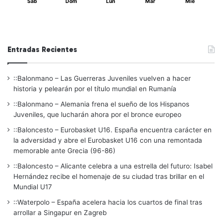
Sáb
Dom
Lun
Mar
Mié
Entradas Recientes
::Balonmano – Las Guerreras Juveniles vuelven a hacer
historia y pelearán por el título mundial en Rumanía
::Balonmano – Alemania frena el sueño de los Hispanos
Juveniles, que lucharán ahora por el bronce europeo
::Baloncesto – Eurobasket U16. España encuentra carácter en
la adversidad y abre el Eurobasket U16 con una remontada
memorable ante Grecia (96-86)
::Baloncesto – Alicante celebra a una estrella del futuro: Isabel
Hernández recibe el homenaje de su ciudad tras brillar en el
Mundial U17
::Waterpolo – España acelera hacia los cuartos de final tras
arrollar a Singapur en Zagreb