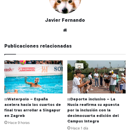
Javier Fernando
Siti
o
we
Publicaciones relacionadas
b
::Waterpolo – España
::Deporte inclusivo – La
acelera hacia los cuartos de
Nucía reafirma su apuesta
final tras arrollar a Singapur
por la inclusión con la
en Zagreb
decimocuarta edición del
Campus Integra
Hace 9 horas
Hace 1 día