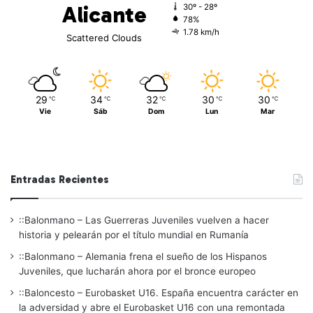
Alicante
30º - 28º
78%
1.78 km/h
Scattered Clouds
29
34
32
30
30
℃
℃
℃
℃
℃
Vie
Sáb
Dom
Lun
Mar
Entradas Recientes
::Balonmano – Las Guerreras Juveniles vuelven a hacer
historia y pelearán por el título mundial en Rumanía
::Balonmano – Alemania frena el sueño de los Hispanos
Juveniles, que lucharán ahora por el bronce europeo
::Baloncesto – Eurobasket U16. España encuentra carácter en
la adversidad y abre el Eurobasket U16 con una remontada