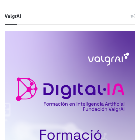
ValgrAI