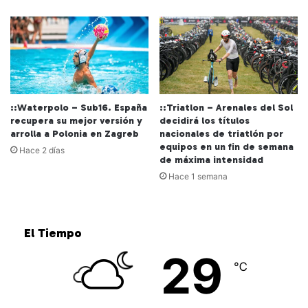
::Waterpolo – Sub16. España
::Triatlon – Arenales del Sol
recupera su mejor versión y
decidirá los títulos
arrolla a Polonia en Zagreb
nacionales de triatlón por
equipos en un fin de semana
Hace 2 días
de máxima intensidad
Hace 1 semana
El Tiempo
29
℃