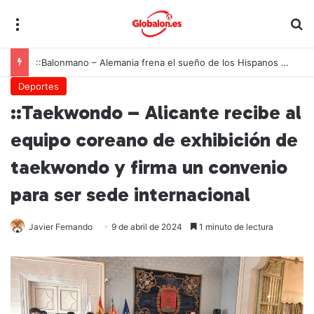
Menú
B
::Balonmano – Alemania frena el sueño de los Hispanos Juveniles, que lucharán ahora por el bronce europeo
Deportes
::Taekwondo – Alicante recibe al
equipo coreano de exhibición de
taekwondo y firma un convenio
para ser sede internacional
Javier Fernando
9 de abril de 2024
1 minuto de lectura