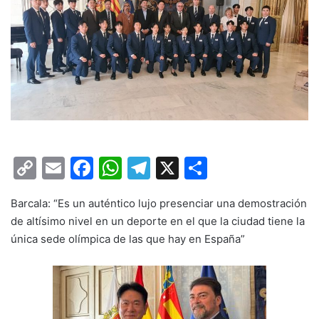
C
E
F
W
T
X
C
o
m
a
h
el
o
Barcala: “Es un auténtico lujo presenciar una demostración
p
ai
c
at
e
m
de altísimo nivel en un deporte en el que la ciudad tiene la
y
l
e
s
gr
p
única sede olímpica de las que hay en España”
Li
b
A
a
ar
n
o
p
m
tir
k
o
p