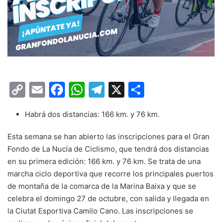
C
E
F
W
T
X
C
o
m
a
h
el
o
Habrá dos distancias: 166 km. y 76 km.
p
ai
c
at
e
m
y
l
e
s
gr
p
Esta semana se han abierto las inscripciones para el Gran
Li
b
A
a
ar
Fondo de La Nucía de Ciclismo, que tendrá dos distancias
en su primera edición: 166 km. y 76 km. Se trata de una
n
o
p
m
tir
marcha ciclo deportiva que recorre los principales puertos
k
o
p
de montaña de la comarca de la Marina Baixa y que se
k
celebra el domingo 27 de octubre, con salida y llegada en
la Ciutat Esportiva Camilo Cano. Las inscripciones se