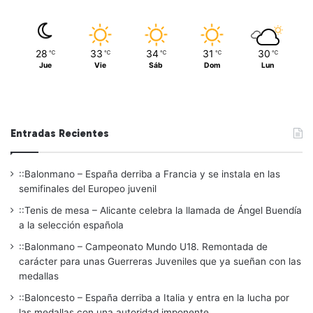
28
33
34
31
30
℃
℃
℃
℃
℃
Jue
Vie
Sáb
Dom
Lun
Entradas Recientes
::Balonmano – España derriba a Francia y se instala en las
semifinales del Europeo juvenil
::Tenis de mesa – Alicante celebra la llamada de Ángel Buendía
a la selección española
::Balonmano – Campeonato Mundo U18. Remontada de
carácter para unas Guerreras Juveniles que ya sueñan con las
medallas
::Baloncesto – España derriba a Italia y entra en la lucha por
las medallas con una autoridad imponente