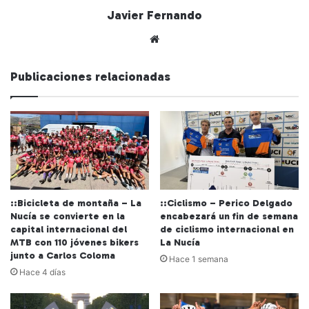
Javier Fernando
Siti
o
we
Publicaciones relacionadas
b
::Bicicleta de montaña – La
::Ciclismo – Perico Delgado
Nucía se convierte en la
encabezará un fin de semana
capital internacional del
de ciclismo internacional en
MTB con 110 jóvenes bikers
La Nucía
junto a Carlos Coloma
Hace 1 semana
Hace 4 días