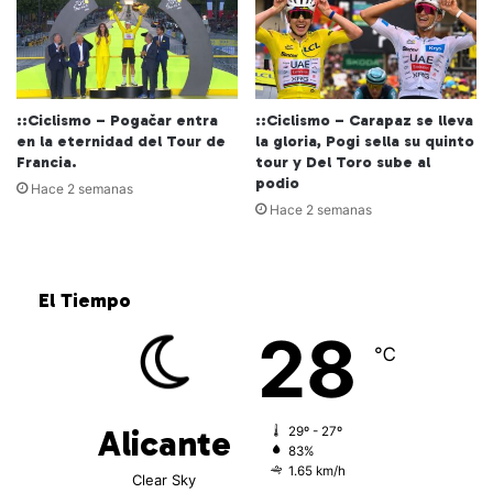
::Ciclismo – Pogačar entra
::Ciclismo – Carapaz se lleva
en la eternidad del Tour de
la gloria, Pogi sella su quinto
Francia.
tour y Del Toro sube al
podio
Hace 2 semanas
Hace 2 semanas
El Tiempo
28
℃
Alicante
29º - 27º
83%
1.65 km/h
Clear Sky