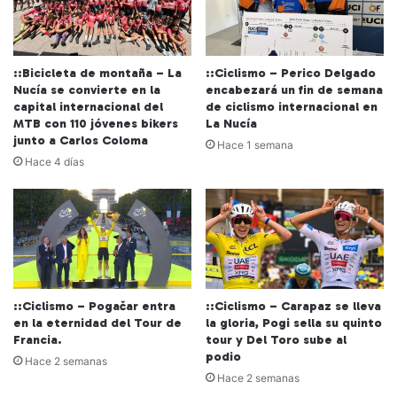
::Bicicleta de montaña – La
::Ciclismo – Perico Delgado
Nucía se convierte en la
encabezará un fin de semana
capital internacional del
de ciclismo internacional en
MTB con 110 jóvenes bikers
La Nucía
junto a Carlos Coloma
Hace 1 semana
Hace 4 días
::Ciclismo – Pogačar entra
::Ciclismo – Carapaz se lleva
en la eternidad del Tour de
la gloria, Pogi sella su quinto
Francia.
tour y Del Toro sube al
podio
Hace 2 semanas
Hace 2 semanas