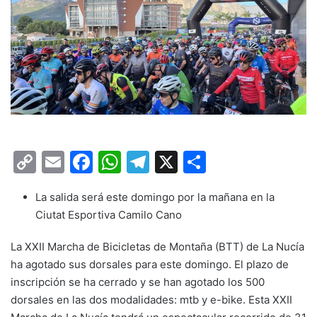
C
E
F
W
T
X
C
o
m
a
h
el
o
La salida será este domingo por la mañana en la
p
ai
c
at
e
m
Ciutat Esportiva Camilo Cano
y
l
e
s
gr
p
Li
b
A
a
ar
La XXII Marcha de Bicicletas de Montaña (BTT) de La Nucía
ha agotado sus dorsales para este domingo. El plazo de
n
o
p
m
tir
inscripción se ha cerrado y se han agotado los 500
k
o
p
dorsales en las dos modalidades: mtb y e-bike. Esta XXII