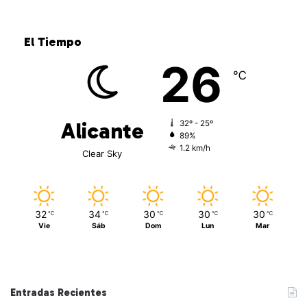
El Tiempo
26
℃
Alicante
32º - 25º
89%
1.2 km/h
Clear Sky
32
34
30
30
30
℃
℃
℃
℃
℃
Vie
Sáb
Dom
Lun
Mar
Entradas Recientes