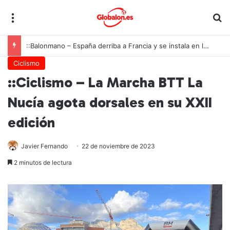
Menú
B
::Balonmano – España derriba a Francia y se instala en las semifinales del Europeo juvenil
Ciclismo
::Ciclismo – La Marcha BTT La
Nucía agota dorsales en su XXII
edición
Javier Fernando
22 de noviembre de 2023
2 minutos de lectura