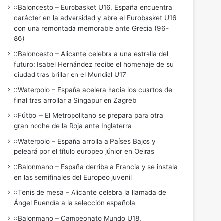
::Baloncesto – Eurobasket U16. España encuentra
carácter en la adversidad y abre el Eurobasket U16
con una remontada memorable ante Grecia (96-
86)
::Baloncesto – Alicante celebra a una estrella del
futuro: Isabel Hernández recibe el homenaje de su
ciudad tras brillar en el Mundial U17
::Waterpolo – España acelera hacia los cuartos de
final tras arrollar a Singapur en Zagreb
::Fútbol – El Metropolitano se prepara para otra
gran noche de la Roja ante Inglaterra
::Waterpolo – España arrolla a Países Bajos y
peleará por el título europeo júnior en Oeiras
::Balonmano – España derriba a Francia y se instala
en las semifinales del Europeo juvenil
::Tenis de mesa – Alicante celebra la llamada de
Ángel Buendía a la selección española
::Balonmano – Campeonato Mundo U18.