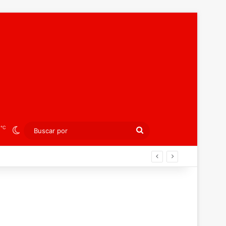
℃
3
Switch skin
Buscar
por
án ahora por el bronce europeo