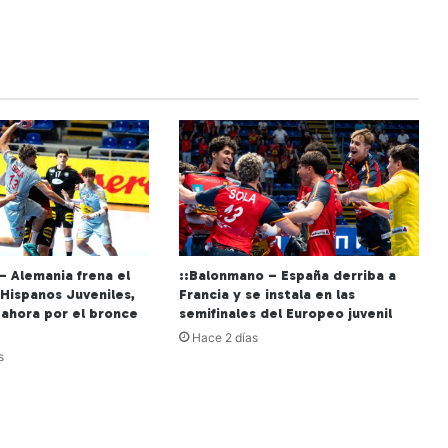
– Alemania frena el
::Balonmano – España derriba a
 Hispanos Juveniles,
Francia y se instala en las
 ahora por el bronce
semifinales del Europeo juvenil
Hace 2 días
s