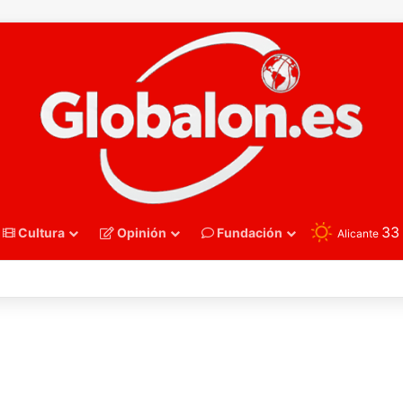
3
Cultura
Opinión
Fundación
Alicante
nmano – Alemania frena el sueño de los Hispanos Juveniles, que luchar