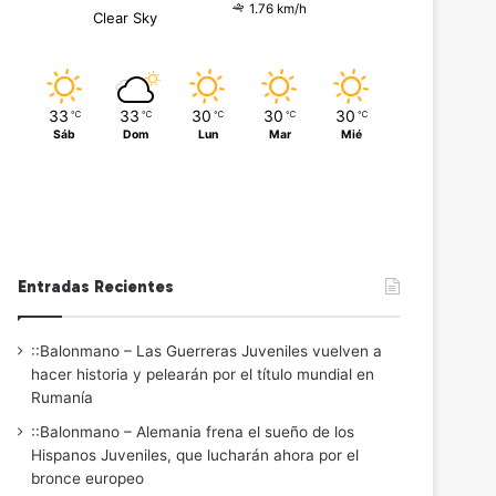
1.76 km/h
Clear Sky
33
33
30
30
30
℃
℃
℃
℃
℃
Sáb
Dom
Lun
Mar
Mié
Entradas Recientes
::Balonmano – Las Guerreras Juveniles vuelven a
hacer historia y pelearán por el título mundial en
Rumanía
::Balonmano – Alemania frena el sueño de los
Hispanos Juveniles, que lucharán ahora por el
bronce europeo