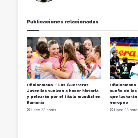
b
Publicaciones relacionadas
::Balonmano – Las Guerreras
::Balonmano 
Juveniles vuelven a hacer historia
sueño de los
y pelearán por el título mundial en
que lucharán
Rumanía
europeo
Hace 23 horas
Hace 23 hora