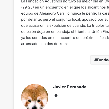
y
l
e
s
gr
p
La Fundación Agustinos no tuvo su mejor día en Ovi
Li
b
A
a
ar
(29-25) en un encuentro en el que los alicantinos f
equipo de Alejandro Carrillo nunca le perdió la cara
n
o
p
m
tir
por delante, pero el conjunto local, apoyado por su
k
o
p
que acusaron la expulsión de Juande. La tricolor t
k
de balón dejaron en bandeja el triunfo al Unión Fi
ya los sentidos en el encuentro del próximo sábado
arrancado con dos derrotas.
Funda
Javier Fernando
Siti
o
we