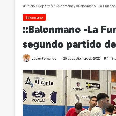
Inicio
/
Deportes
/
Balonmano
/
::Balonmano -La Fundaci
Balonmano
::Balonmano -La Fu
segundo partido de
Javier Fernando
25 de septiembre de 2023
1 minu