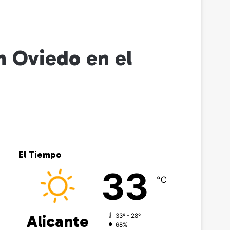
n Oviedo en el
El Tiempo
33
℃
Alicante
33º - 28º
68%