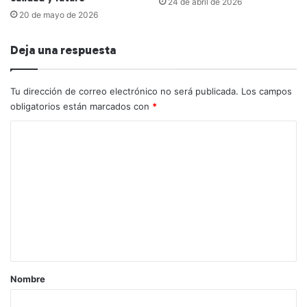
24 de abril de 2026
20 de mayo de 2026
Deja una respuesta
Tu dirección de correo electrónico no será publicada.
Los campos
obligatorios están marcados con
*
C
o
m
e
n
t
a
r
Nombre
i