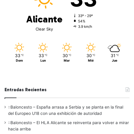
Alicante
33º - 29º
54%
3.9 km/h
Clear Sky
33
33
30
30
31
℃
℃
℃
℃
℃
Dom
Lun
Mar
Mié
Jue
Entradas Recientes
::Baloncesto – España arrasa a Serbia y se planta en la final
del Europeo U18 con una exhibición de autoridad
::Baloncesto – El HLA Alicante se reinventa para volver a mirar
hacia arriba