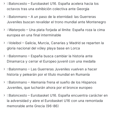
::Baloncesto – Eurobasket U16. España acelera hacia los
octavos tras una exhibición colectiva ante Georgia
::Balonmano – A un paso de la eternidad: las Guerreras
Juveniles buscan revalidar el trono mundial ante Montenegro
::Waterpolo – Una plata forjada al límite: España roza la cima
europea en una final interminable
::Voleibol – Galicia, Murcia, Canarias y Madrid se reparten la
gloria nacional del vóley playa base en Lorca
::Balonmano – España busca cambiar la historia ante
Dinamarca y cerrar el Europeo juvenil con una medalla
::Balonmano – Las Guerreras Juveniles vuelven a hacer
historia y pelearán por el título mundial en Rumanía
::Balonmano – Alemania frena el sueño de los Hispanos
Juveniles, que lucharán ahora por el bronce europeo
::Baloncesto – Eurobasket U16. España encuentra carácter en
la adversidad y abre el Eurobasket U16 con una remontada
memorable ante Grecia (96-86)