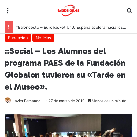
Menú
B
::Baloncesto – Eurobasket U16. España acelera hacia los octavos tras una exhibición colectiva ante Georgia
Fundación
Noticias
::Social – Los Alumnos del
programa PAES de la Fundación
Globalon tuvieron su «Tarde en
el Museo».
Javier Fernando
27 de marzo de 2019
Menos de un minuto