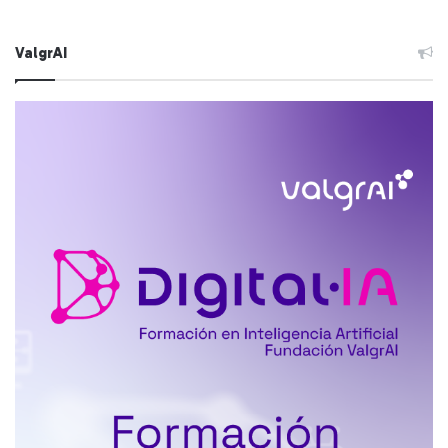
ValgrAI