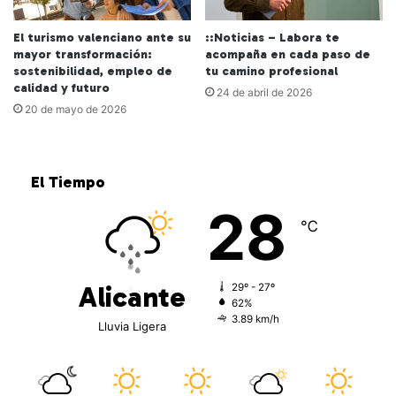
El turismo valenciano ante su
::Noticias – Labora te
mayor transformación:
acompaña en cada paso de
sostenibilidad, empleo de
tu camino profesional
calidad y futuro
24 de abril de 2026
20 de mayo de 2026
El Tiempo
28
℃
Alicante
29º - 27º
62%
3.89 km/h
Lluvia Ligera