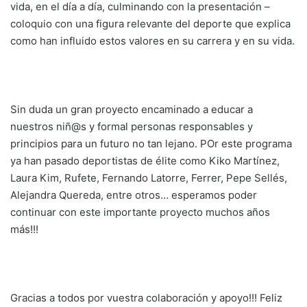
vida, en el día a día, culminando con la presentación –
n
o
p
m
tir
coloquio con una figura relevante del deporte que explica
k
o
p
como han influido estos valores en su carrera y en su vida.
k
Sin duda un gran proyecto encaminado a educar a
nuestros niñ@s y formal personas responsables y
principios para un futuro no tan lejano. POr este programa
ya han pasado deportistas de élite como Kiko Martínez,
Laura Kim, Rufete, Fernando Latorre, Ferrer, Pepe Sellés,
Alejandra Quereda, entre otros… esperamos poder
continuar con este importante proyecto muchos años
más!!!
Gracias a todos por vuestra colaboración y apoyo!!! Feliz