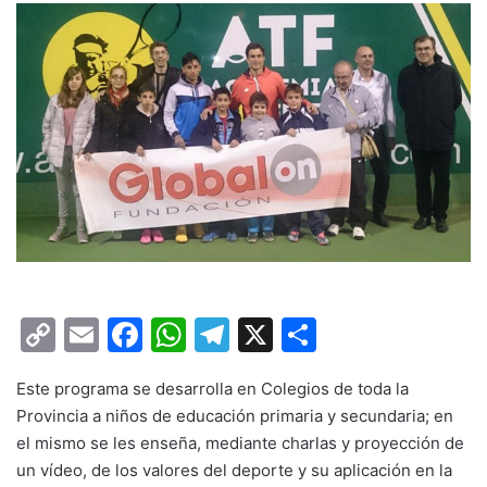
C
E
F
W
T
X
C
o
m
a
h
el
o
Este programa se desarrolla en Colegios de toda la
p
ai
c
at
e
m
Provincia a niños de educación primaria y secundaria; en
y
l
e
s
gr
p
el mismo se les enseña, mediante charlas y proyección de
Li
b
A
a
ar
un vídeo, de los valores del deporte y su aplicación en la