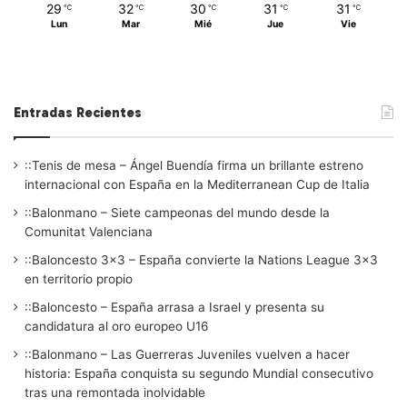
29
32
30
31
31
℃
℃
℃
℃
℃
Lun
Mar
Mié
Jue
Vie
Entradas Recientes
::Tenis de mesa – Ángel Buendía firma un brillante estreno
internacional con España en la Mediterranean Cup de Italia
::Balonmano – Siete campeonas del mundo desde la
Comunitat Valenciana
::Baloncesto 3×3 – España convierte la Nations League 3×3
en territorio propio
::Baloncesto – España arrasa a Israel y presenta su
candidatura al oro europeo U16
::Balonmano – Las Guerreras Juveniles vuelven a hacer
historia: España conquista su segundo Mundial consecutivo
tras una remontada inolvidable