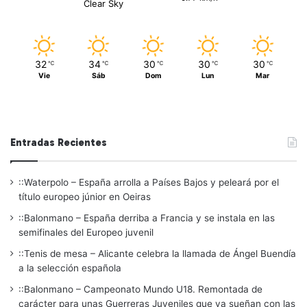
Clear Sky
32
34
30
30
30
℃
℃
℃
℃
℃
Vie
Sáb
Dom
Lun
Mar
Entradas Recientes
::Waterpolo – España arrolla a Países Bajos y peleará por el
título europeo júnior en Oeiras
::Balonmano – España derriba a Francia y se instala en las
semifinales del Europeo juvenil
::Tenis de mesa – Alicante celebra la llamada de Ángel Buendía
a la selección española
::Balonmano – Campeonato Mundo U18. Remontada de
carácter para unas Guerreras Juveniles que ya sueñan con las