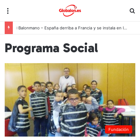
Menú
B
::Balonmano – España derriba a Francia y se instala en las semifinales del Europeo juvenil
Programa Social
Fundación